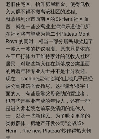
老旧住宅区、抬升房屋租金、使得低收
入人群不得不搬离该社区的过程。 
就蒙特利尔市西南区的St-Henri社区而
言，就在一些公寓业主津津乐道他们所
在社区将有望成为第二个Plateau Mont 
Royal的同时，相当一部分居民却掀起了
一波又一波的抗议浪潮。原来只是依靠
在工厂打体力工维持家计的低收入社区
居民，对那些新入住在新落成公寓里面
的所谓年轻专业人士并不是十分欢迎。 
现在，Lachine运河北岸的土地几乎已经
被公寓建筑蚕食殆尽。这些豪华楼宇里
面的人，有些是靠父母资助的置业者，
也有些是事业有成的年轻人，还有一些
是进入养老院之前享受清闲的退休人
士，以及一些新移民。为了吸引更多的
类似群体，房地产开发公司“会战”St-
Henri，“the new Plateau”炒作得热火朝
天。 