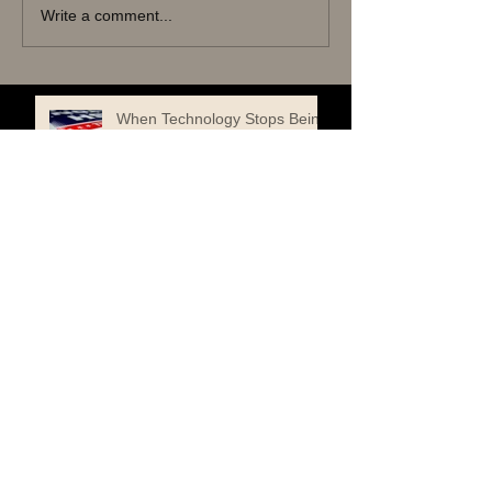
Write a comment...
When Technology Stops Being
Important
One Book to Read. One Book
to Keep
When a Butterfly Chose the
Edge of a Book