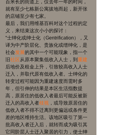
百米长的街道上，仅去年一年的时间，
就有至少七栋新公寓拔地而起，新开张
的店铺至少有七家。 
最后，我们用维基百科对这个过程的定
义，来结束这次小小的探讨： 
“士绅化或绅士化（Gentrification），又
译为中产阶层化、贵族化或缙绅化，是
社会
发展
的其中一个可能现象，指一个
旧
社区
从原本聚集低收入人士，到
重建
后地价及租金上升，引致较高收入人士
迁入，并取代原有低收入者。士绅化的
转变过程可能因为重建速度而需时多
年，但引伸的结果是本区生活指数提
高，原居住的低收入者最后可能反被新
迁入的高收入者
歧视
，或导致原居住的
低收入者不得不迁离到更偏远或条件更
差的地区维持生活。该地区吸引了第一
批高收入者迁入后，就转而成为吸引其
它同阶层人士迁入聚居的引力，使士绅