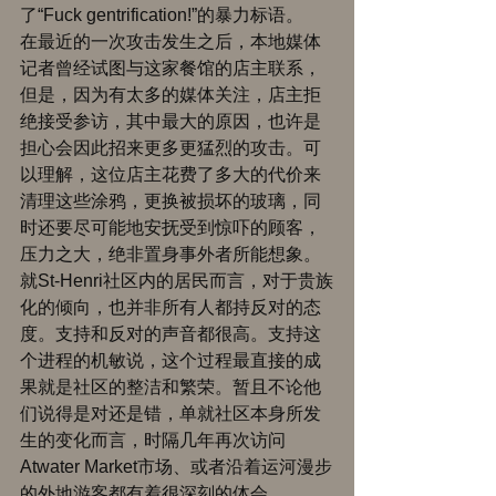
了“Fuck gentrification!”的暴力标语。 
在最近的一次攻击发生之后，本地媒体
记者曾经试图与这家餐馆的店主联系，
但是，因为有太多的媒体关注，店主拒
绝接受参访，其中最大的原因，也许是
担心会因此招来更多更猛烈的攻击。可
以理解，这位店主花费了多大的代价来
清理这些涂鸦，更换被损坏的玻璃，同
时还要尽可能地安抚受到惊吓的顾客，
压力之大，绝非置身事外者所能想象。 
就St-Henri社区内的居民而言，对于贵族
化的倾向，也并非所有人都持反对的态
度。支持和反对的声音都很高。支持这
个进程的机敏说，这个过程最直接的成
果就是社区的整洁和繁荣。暂且不论他
们说得是对还是错，单就社区本身所发
生的变化而言，时隔几年再次访问
Atwater Market市场、或者沿着运河漫步
的外地游客都有着很深刻的体会。 