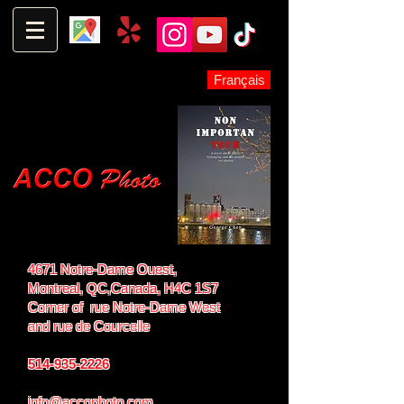
Français
4671 Notre-Dame Ouest,
Montreal, QC,
Canada, H4C 1S7
Corner of rue Notre-Dame West
and
rue de Courcelle
514-935-2226
info@accophoto.com