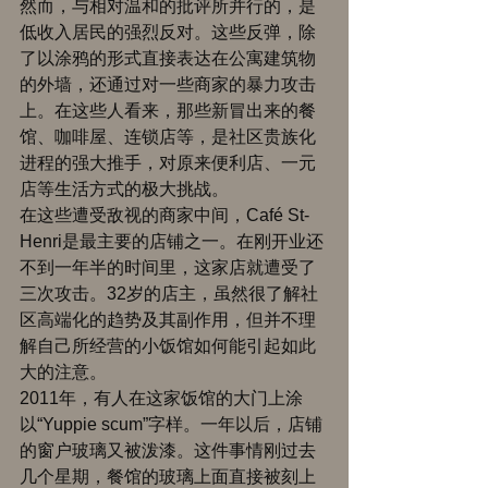
然而，与相对温和的批评所并行的，是
低收入居民的强烈反对。这些反弹，除
了以涂鸦的形式直接表达在公寓建筑物
的外墙，还通过对一些商家的暴力攻击
上。在这些人看来，那些新冒出来的餐
馆、咖啡屋、连锁店等，是社区贵族化
进程的强大推手，对原来便利店、一元
店等生活方式的极大挑战。 
在这些遭受敌视的商家中间，Café St-
Henri是最主要的店铺之一。在刚开业还
不到一年半的时间里，这家店就遭受了
三次攻击。32岁的店主，虽然很了解社
区高端化的趋势及其副作用，但并不理
解自己所经营的小饭馆如何能引起如此
大的注意。 
2011年，有人在这家饭馆的大门上涂
以“Yuppie scum”字样。一年以后，店铺
的窗户玻璃又被泼漆。这件事情刚过去
几个星期，餐馆的玻璃上面直接被刻上