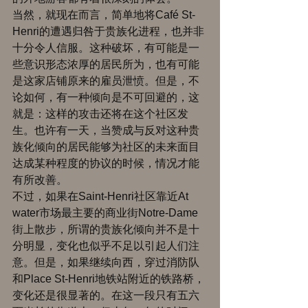
当然，就现在而言，简单地将Café St-
Henri的遭遇归咎于贵族化进程，也并非
十分令人信服。这种破坏，有可能是一
些意识形态浓厚的居民所为，也有可能
是这家店铺原来的雇员泄愤。但是，不
论如何，有一种倾向是不可回避的，这
就是：这样的攻击还将在这个社区发
生。也许有一天，当赞成与反对这种贵
族化倾向的居民能够为社区的未来面目
达成某种程度的协议的时候，情况才能
有所改善。 
不过，如果在Saint-Henri社区靠近At 
water市场最主要的商业街Notre-Dame
街上散步，所谓的贵族化倾向并不是十
分明显，变化也似乎不足以引起人们注
意。但是，如果继续向西，穿过消防队
和Place St-Henri地铁站附近的铁路桥，
变化还是很显著的。在这一段只有五六