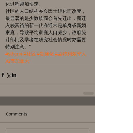
化过程越加快速。 
社区的人口结构亦会因士绅化而改变，
最显著的是少数族裔会首先迁出，新迁
入较富裕的新一代亦通常是单身或新婚
家庭，导致平均家庭人口减少，政府统
计部门及学者在研究社会情况时亦需要
特别注意。”
#sthenri
#社区
#贵族化
#蒙特利尔华人
城市加拿大
Comments