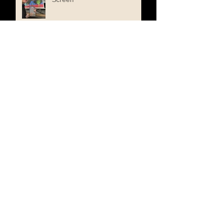
Sometimes, You Fix a Tape by
Playing the Harmonica
Sometimes Love Sounds Like
a Single Beep
Cowboys, Caravan Guards,
and the Smell of Wet Earth