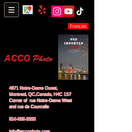
Français
4671 Notre-Dame Ouest,
Montreal, QC,
Canada, H4C 1S7
Corner of rue Notre-Dame West
and
rue de Courcelle
514-935-2226
info@accophoto.com