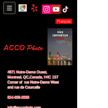
Français
4671 Notre-Dame Ouest,
Montreal, QC,
Canada, H4C 1S7
Corner of rue Notre-Dame West
and
rue de Courcelle
514-935-2226
info@accophoto.com