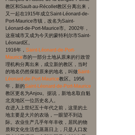
教区和Sault-au-Récollet教区分离出来，
又一起在1915年成立Saint-Léonard-de-
Port-Maurice市镇，改名为Saint-
Léonard-de-Port-Maurice市。2002年，
这座城市又成为今天的蒙特利尔市Saint-
Léonard区。 
1916年，
Saint-Léonard-de-Port-
Maurice
市的一部分土地从原来的行政管
理机构分离出来，成立新的教区，当时
的地名仍然保留原来的地名，叫做
Saint-
Léonard-de-Port-Maurice
教区。1956
年，新的
Saint-Léonard-de-Port-Maurice
教区更名为Anjou。据说，新地名取自魁
北克地区一位历史名人。 
在进入上世纪五十年代之前，这里的土
地主要是大片的农场，一眼望不到边
际。农业生产几乎年年丰收，居民的物
质和文化生活也蒸蒸日上，只是人口发