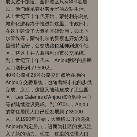
展太过于缓慢。全部教区只有800名居
民，他们维系着朴实无华的农耕生活。 
从上世纪五十年代开始，蒙特利尔岛的
城市化进程终于推进到这里。市政部门
在这里建设了大量的基础设施，如上下
水管线等，蒙特利尔的警察也开始为这
里维持治安，公交线路也延伸到这个社
区，将这里并入蒙特利尔市公交系统。
到上世纪五十年代末，Anjou教区的居民
人口增长到了9500人。 
40号公路和25号公路交汇点所在地的
Anjou立交桥系统，也随着城市化的步伐
完成。之后，这里又陆续建成了工业园
区、Les Galeries d’Anjou 综合购物中心
等都陆续建设完成。到1970年，Anjou
的常住居民人口已经发展到了35000
人。从1990年开始，大量移民开始选择
Anjou作为定居点，进而为社区的发展注
入了新的动力。现在，这里的法语人口