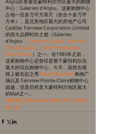
Anjou区有着全蒙特利尔市区最大的购物
中心：Galeries d'Anjou。这家购物中心
占地一百多万平方英尺（折合十多万平
方米），是北美地区最大的房地产公司
Cadillac Fairview Corporation Limited
的四大品牌时尚之都（Galeries 
d'Anjou 、
Carrefour Laval
、
Fairview 
Pointe-Claire
 、 
Les Promenades 
Saint-Bruno
）之一。在1985年之前，
这家购物中心还曾经是整个蒙特利尔岛
最大的综合购物中心。今天，虽然在规
模上被后起之秀
Place Versailles
 购物广
场以及 Fairview Pointe-Claire购物中心
超越，但是仍然是大蒙特利尔地区最大
的Mall之一。
#蒙特利尔市anjou区加拿大华人生活移
民社区