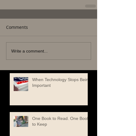
Comments
Write a comment...
When Technology Stops Being
Important
One Book to Read. One Book
to Keep