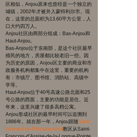
区相似，Anjou原来也曾经是一个独立的
城镇，2002年才被并入蒙特利尔市。现
在，这里的总面积为13.60平方公里，人
口大约四万人。 
Anjou社区由两部分组成：Bas-Anjou和
Haut-Anjou。 
Bas-Anjou位于东南部，是这个社区最早
殖民的地方，房屋都比较老旧一些。因
为历史的原因，Anjou区主要的商业和市
政服务机构都集中在这里，重要的机构
有：市镇厅、图书馆、消防站、高级中
学等。 
Haut-Anjou位于40号高速公路北面和25
号公路的西面，主要的功能是居住。近
年来，这里兴建了很多高档公寓。 
Anjou形成社区的最早时间可以追溯到
1886年。就在那一年，Anjou跟随
Saint-
Léonard-de-Port-Mauriced
教区从Saint-
François-d’Assise-de-la-Longue-Pointe