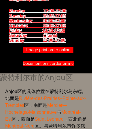
Monday 12:00-17:00
Tuesday 10:30-17:00
Wednesday 10:30-17:00
Thursday
10:30-17:00
Friday 10:30-17:00
Saturday Closed
Sunday
12:00-17:00
Image print order online
Document print order online
蒙特利尔市的Anjou区
Anjou区的具体位置在蒙特利尔岛东端。
北面是
Rivière-des-Prairies–Pointe-aux-
Trembles
区，南面是
Mercier—
Hochelaga-Maisonneuve
与
Montréal-
Est
区，西面是
Saint Leonard
，西北角是
Montréal-Nord
区。与蒙特利尔市许多辖