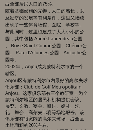
占全部居民人口的75%。 
随着基础设施的完善，人口的增长，以
及经济的发展等有利条件，这里又陆续
出现了一些体育场馆、医院、学校等。
与此同时，这里也建成了大大小小的公
园，其中包括 André-Laurendeau公园 
、 Boisé Saint-Conrad公园、Chénier公
园、 Parc d’Allonnes 公园、Antioche公
园等。 
2002年，Anjou成为蒙特利尔市的一个
辖区。 
Anjou区有蒙特利尔市内最好的高尔夫球
俱乐部：Club de Golf Métropolitain 
Anjou。这家俱乐部有三个教研室，为全
蒙特利尔地区的居民和机构提供会议、
展览、文教、宴会、研讨、婚礼、洗
礼、舞会、高尔夫比赛等场地服务。该
俱乐部有很宽阔的高尔夫球场，占全区
土地面积的20%左右。 