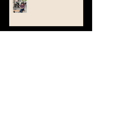
Beyond the Journey, Back to
the Neighborhood
When Light Returns to the
Screen
Sometimes, You Fix a Tape by
Playing the Harmonica