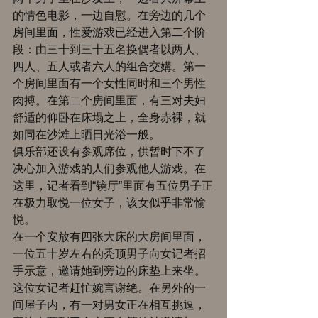
的情色电影，一边自慰。在旁边的几个
房间里面，性爱游戏已经进入第二个阶
段：由三十到三十五名换偶者以两人、
四人、五人或者六人的组合交媾。第一
个房间里面有一个女性同时和三个男性
肉搏。在第二个房间里面，有三对夫妇
舒适的仰卧在床塌之上，全身赤裸，就
如同在沙滩上晒日光浴一般。 
俱乐部还设有参观席位，供暂时下不了
决心加入游戏的人们参观他人游戏。在
这里，记者看到“镜厅”里面有五位男子正
在极力取悦一位女子，该女似乎非常愉
悦。 
在一个安放有四张大床的大房间里面，
一位五十岁左右的秃顶男子向女记者招
手示意，邀请她到旁边的床垫上来坐。
这位女记者赶忙婉言谢绝。在另外的一
间屋子内，有一对男女正在相互挑逗，