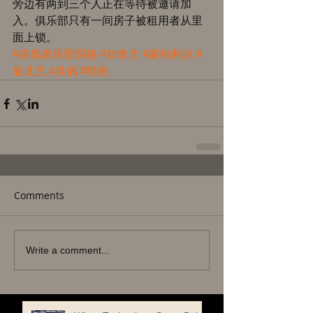
旁边有两到三个人正在等待被邀请加
入。俱乐部只有一间房子被租用者从里
面上锁。
#换偶俱乐部探秘
#加拿大
#蒙特利尔
#
魁北克
#换偶
#情色
Comments
Write a comment...