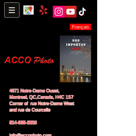
Français
4671 Notre-Dame Ouest,
Montreal, QC,
Canada, H4C 1S7
Corner of rue Notre-Dame West
and
rue de Courcelle
514-935-2226
info@accophoto.com