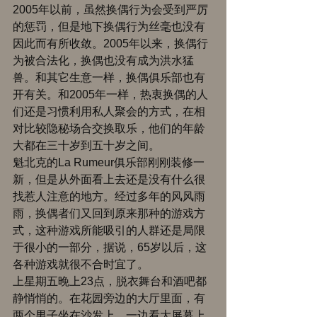
2005年以前，虽然换偶行为会受到严厉
的惩罚，但是地下换偶行为丝毫也没有
因此而有所收敛。2005年以来，换偶行
为被合法化，换偶也没有成为洪水猛
兽。和其它生意一样，换偶俱乐部也有
开有关。和2005年一样，热衷换偶的人
们还是习惯利用私人聚会的方式，在相
对比较隐秘场合交换取乐，他们的年龄
大都在三十岁到五十岁之间。 
魁北克的La Rumeur俱乐部刚刚装修一
新，但是从外面看上去还是没有什么很
找惹人注意的地方。经过多年的风风雨
雨，换偶者们又回到原来那种的游戏方
式，这种游戏所能吸引的人群还是局限
于很小的一部分，据说，65岁以后，这
各种游戏就很不合时宜了。 
上星期五晚上23点，脱衣舞台和酒吧都
静悄悄的。在花园旁边的大厅里面，有
两个男子坐在沙发上，一边看大屏幕上