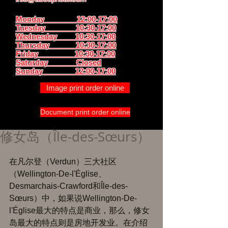
Monday 12:00-17:00
Tuesday 10:30-17:00
Wednesday 10:30-17:00
Thursday
10:30-17:00
Friday 10:30-17:00
Saturday Closed
Sunday
12:00-17:00
Image print order online
Document print order online
修女岛（Île-des-Sœurs）
在凡尔登（Verdun）三大社区
（Wellington-De-l'Église、
Desmarchais-Crawford和Île-des-
Sœurs）中，如果说Wellington-De-
l'Église最大的特点是商业，那么，修女
岛最大的特点则是房地开发业。在介绍