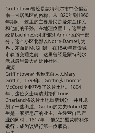
Griffintown曾经是蒙特利尔市中心偏西
南一带居民区的俗称。从1820年到1960
年期间，这里的主要居民是爱尔兰移民
和他们的子孙。在地理位置上，这里曾
经是Lachine运河北部St.Ann小区的一部
分，这个小区北部以Notre-Dame街为
界，东面是McGill街。在1840年建设城
市轨道交通之前，这里曾经是蒙特利尔
老城最早最大的延伸社区。 
词源 
Griffintown的名称来自人民Mary 
Griffin。1799年，Griffin从Thomas 
McCord企业获得了这片土地。1804
年，这位女士聘请测绘师Louis 
Charland将这片土地重新划分，并且规
划了一些街道。Griffin的丈夫Robert先
生是一家肥皂厂的业主。在经营自己产
业的同时，1817年 ，他又加盟蒙特利尔
银行，成为该银行第一位雇员。 
历史 