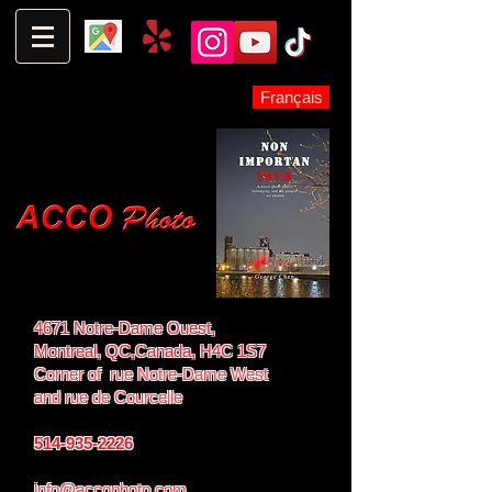
Français
4671 Notre-Dame Ouest,
Montreal, QC,
Canada, H4C 1S7
Corner of rue Notre-Dame West
and
rue de Courcelle
514-935-2226
info@accophoto.com