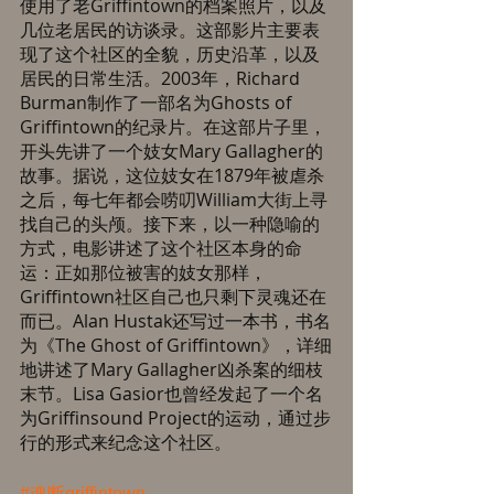
使用了老Griffintown的档案照片，以及
几位老居民的访谈录。这部影片主要表
现了这个社区的全貌，历史沿革，以及
居民的日常生活。2003年，Richard 
Burman制作了一部名为Ghosts of 
Griffintown的纪录片。在这部片子里，
开头先讲了一个妓女Mary Gallagher的
故事。据说，这位妓女在1879年被虐杀
之后，每七年都会唠叨William大街上寻
找自己的头颅。接下来，以一种隐喻的
方式，电影讲述了这个社区本身的命
运：正如那位被害的妓女那样，
Griffintown社区自己也只剩下灵魂还在
而已。Alan Hustak还写过一本书，书名
为《The Ghost of Griffintown》，详细
地讲述了Mary Gallagher凶杀案的细枝
末节。Lisa Gasior也曾经发起了一个名
为Griffinsound Project的运动，通过步
行的形式来纪念这个社区。 
#魂断griffintown