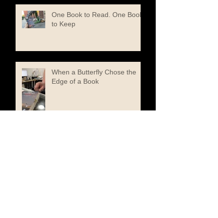
One Book to Read. One Book
to Keep
When a Butterfly Chose the
Edge of a Book
The Composer I Never Knew