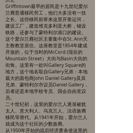
Griffintown最早的居民是十九世纪爱尔
兰裔普通移民劳工，他们大多没有一技
之长。这些移民前辈来这里开凿运河，
建设工厂，建造维克多利亚大桥，铺设
铁路，还参与了蒙特利尔港口的建设。 
这个爱尔兰裔社区主要集中在St. Ann天
主教教堂居住。这座教堂是1854年建成
开放的，位于当时的McCord (现在的 
Mountain Street）大街与Basin大街的
街角。这里有一处叫Gallery Square的
地方，这个地名取自Gallery兄弟：本地
最大的面包商John Daniel Gallery及其
兄弟、蒙特利尔市议员Daniel Gallery，
后者还是本地学校专员、国会自由党议
员。 
二十世纪初，这里的爱尔兰人逐渐被犹
太人、意大利人、乌克兰人、法语族裔
移民等替代。从1941年开始，爱尔兰人
就成为这个社区的少数族裔。 
从1950年开始的战后经济萧条使这里的