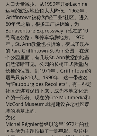
人口大量减少。从1959年开始Lachine
运河的航运地位也大大降低。1962年，
Griffintown被称为“轻工业”社区。进入
60年代之后，很多工厂被拆除，为
Bonaventure Expressway（现在的10
号高速公路）和停车场腾地方。1970
年，St. Ann教堂也被拆除，变成了现在
的Parc Griffintown-St-Ann公园。在这
个公园里面，有几段St. Ann教堂的地基
仍然清晰可见。公园的长椅正式教堂内
长椅的位置。到1971年，Griffintown的
居民只有810人。1990年，这一带改名
为“Faubourg des Recollets”，有一些老
社区遗迹被保留下来，成为本地文化遗
产的一部分。现在的Cité Multimédia和
McCord Museum.就是建设在老社区废
墟的地基上的。 
文化 
Michel Régnier曾经以这里1972年的社
区生活为主题拍摄了一部电影。影片中