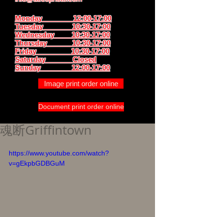
Monday 12:00-17:00
Tuesday 10:30-17:00
Wednesday 10:30-17:00
Thursday
10:30-17:00
Friday 10:30-17:00
Saturday Closed
Sunday
12:00-17:00
Image print order online
Document print order online
魂断Griffintown
https://www.youtube.com/watch?
v=gEkpbGDBGuM