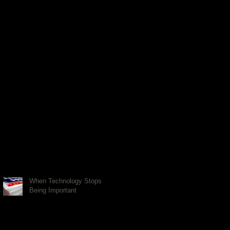
When Technology Stops
Being Important