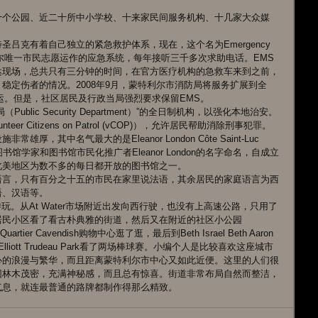
 
十个公园、近二十所中小学校、十来家民间服务机构、十几家大众媒
吕克有着自己独立的紧急救护体系，现在，这个名为Emergency 
构成为蒙特利尔唯一市民志愿运作的应急系统，每年接听三千多次求助电话。EMS
达现场，总共只有三分钟的时间，在官方医疗机构的急救车来到之前，
稳定伤者的情况。2008年9月，蒙特利尔市消防局将服务扩展到全
运。但是，社区居民及行政当局强烈要求保留EMS。 
lic Security Department）”的全日制机构，以强化本地治安。
r Citizens on Patrol (vCOP)），允许居民帮助消除刑事犯罪。 
其中名气最大的是Eleanor London Côte Saint-Luc 
名的图书馆学家和图书馆市民化推广者Eleanor London的名字命名，自成立
美地区为数不多的每日都开放的图书馆之一。 
语言，只有百分之十五的市民在家里说法语，其余居民的家庭语言为西
、汉语等。 
玩。从At Water市场附近出发向西行驶，也没有上高速公路，只用了
居民小区看了看古朴典雅的街道，然后又在附近的社区小公园
artier Cavendish购物中心逛了逛，最后到Beth Israel Beth Aaron 
Pierre Elliott Trudeau Park看了两场棒球赛。小编个人是比较喜欢这座城市
心的浪漫与繁华，而且距离蒙特利尔市中心又如此近便。这里的人们很
园林木茂密，充满神秘感，而且总有惊喜。街道非常布局自然而整洁，
气息，就连最普通的路牌都制作得那么精致。