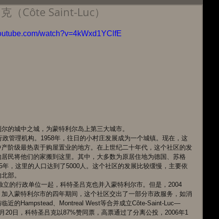
ôte Saint-Luc）
youtube.com/watch?v=4kWxd1YClfE
尔的城中之城，为蒙特利尔岛上第三大城市。 
行政管理机构。1958年，往日的小村庄发展成为一个城镇。现在，这
中产阶级最热衷于购屋置业的地方。在上世纪二十年代，这个社区的发
的居民将他们的家搬到这里。其中，大多数为原居住地为德国、苏格
5年，这里的人口达到了5000人。这个社区的发展比较缓慢，主要依
北部。 
来独立的行政单位一起，科特圣吕克也并入蒙特利尔市。但是，2004
。加入蒙特利尔市的四年期间，这个社区交出了一部分市政服务，如消
pstead、Montreal West等合并成立Côte-Saint-Luc—
。2004年6月20日，科特圣吕克以87%赞同票，高票通过了分离公投，2006年1