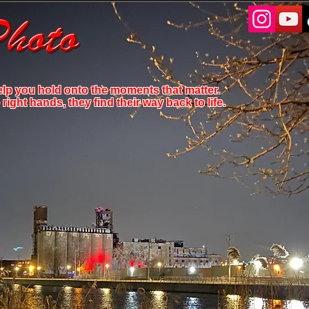
elp you hold onto the moments that matter.
ight hands, they find their way back to life.