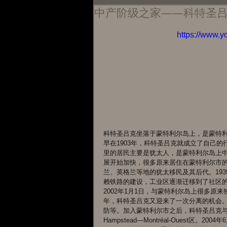
中产阶级之家——科特圣吕克（C
https://www.
科特圣吕克坐落于蒙特利尔岛上，是蒙特利
早在1903年，科特圣吕克就成立了自己的
里的居民主要是犹太人，是蒙特利尔岛上
展开始加快，很多原来居住在蒙特利尔市
兰、英格兰等地的犹太移民及其后代。193
赖铁路的建设，工业区逐渐迁移到了社区的
2002年1月1日，与蒙特利尔岛上很多原
年，科特圣吕克又迎来了一次分离的机会
防等。加入蒙特利尔市之后，科特圣吕克与临近的Ham
Hampstead—Montréal-Ouest区