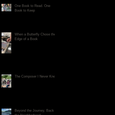
One Book to Read. One
Book to Keep
When a Butterfly Chose the
Edge of a Book
The Composer I Never Knew
Beyond the Journey, Back to