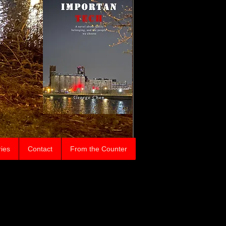
ries
Contact
From the Counter