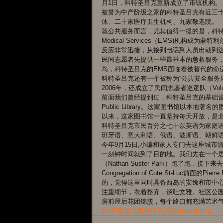
月1日，科特圣吕克重新成立了市镇机构。
被誉为中产阶级之家的科特圣吕克有近三
体、二十家医疗卫生机构、九家敬老院。 
就公共服务而言，尤其值得一提的是，科特圣
Medical Services（EMS)机
反应非常迅捷，从接到电话到人员出动到
民间志愿者先提供一些最基本的急救服务，
岛，科特圣吕克的EMS面临着被替代的命
科特圣吕克还有一个被称为“公共安全服务局（Pub
2006年，还成立了民间志愿者巡逻队（Voluntee
前面我们曾经提到过，科特圣吕克的基础设施非常雄厚，
Public Library。这家图书馆以本地著
以来，这家图书馆一直坚持每天开放，是北
科特圣吕克市民百分之七十以英语为家庭
班牙语、意大利语、俄语、波斯语、朝鲜语
今年9月15日,小编和家人专门去这座城市游
一刻钟时间就到了目的地。我们先在一个
（Nathan Suster Park）跑了跑，接下来去Qu
Congregation of Cote St-Luc前面的
的，觉得这里同时具备西岛的安逸和市中
注重细节，衣着整齐，谈吐文雅。社区公
房前屋后花团锦簇，每个路口都充满艺术
#中产阶级之家科特圣吕克côtesaintluc