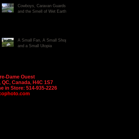
Cowboys, Caravan Guards,
and the Smell of Wet Earth
A Small Fan, A Small Shop,
and a Small Utopia
tre-Dame Ouest
, QC, Canada, H4C 1S7
e in Store:
514-935-2226
cophoto.com