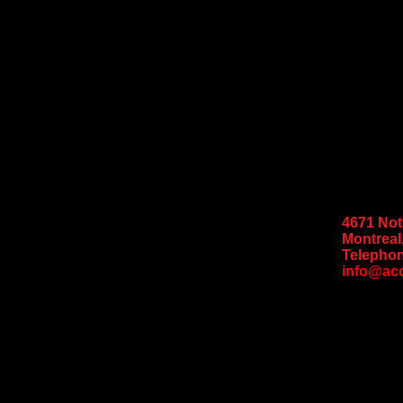
4671 No
Montreal
Telephon
info@ac