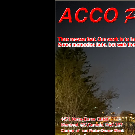
Time moves fast. Our work is to h
Some memories fade, but with the r
4671 Notre-Dame Ouest,
Montreal, QC,
Canada, H4C 1S7
Corner of rue Notre-Dame West