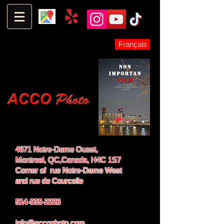
Français
4671 Notre-Dame Ouest,
Montreal, QC,
Canada, H4C 1S7
Corner of rue Notre-Dame West
and
rue de Courcelle
514-935-2226
info@accophoto.com