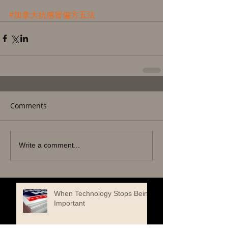
#加拿大抗感冒偏方五法
Comments
Write a comment...
When Technology Stops Being
Important