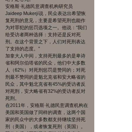
安格斯·礼德民意调查机构研究员
Jaideep Mukerji说，民众表达出希望恢
复死刑的意见，主要是希望死刑也能作
为对罪犯的惩罚选项之一。他说：“我们
给受访者两种选择：支持还是反对死
刑。在这个背景之下，人们对死刑表达
了支持的态度。” 
加拿大人中间，支持死刑最多的是卑诗
省和阿尔伯塔省的民众，他们中大多数
人（62%）对死刑惩罚是赞同的；对死
刑最不赞同的是魁北克省和安大略省的
民众，其中魁北克省有45%的受访者反
对死刑，安大略省有32%的受访者反对
死刑。 
在2011年，安格斯·礼德民意调查机构在
美国和英国做了同样的调查，这两个国
家的民众中的大多数都支持继续坚持死
刑（美国），或者恢复死刑（英国）。 