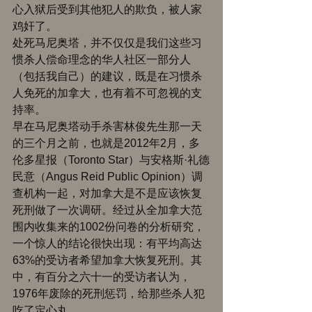
心入狱后受到其他犯人的欺负，被人家
鸡奸了。 
处死马尼奥塔，并不仅仅是我们这些习
惯杀人偿命理念的华人社区一部分人
（包括我自己）的建议，既是在习惯杀
人免死的加拿大，也有着不可忽视的支
持率。 
早在马尼奥塔动手杀害林俊先生那一天
的三个月之前，也就是2012年2月，多
伦多星报（Toronto Star）与安格斯·礼德
民意（Angus Reid Public Opinion）调
查机构一起，对加拿大是不是应该恢复
死刑做了一次调研。经过从全加拿大范
围内收集来的1002份问卷的分析研究，
一个惊人的结论很快出现：有平均高达
63%的受访者希望加拿大恢复死刑。其
中，有百分之六十一的受访者认为，
1976年废除的死刑惩罚，给那些杀人犯
吃了定心丸。 