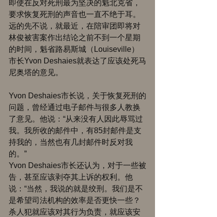
即使在反对死刑最为坚决的魁北克省，
要求恢复死刑的声音也一直不绝于耳。 
远的先不说，就最近，在陪审团即将对
林俊被害案作出结论之前不到一个星期
的时间，魁省路易斯城（Louiseville）
市长Yvon Deshaies就表达了应该处死马
尼奥塔的意见。 
Yvon Deshaies市长说，关于恢复死刑的
问题，曾经通过电子邮件与很多人教换
了意见。他说：“从来没有人因此辱骂过
我。我所收的邮件中，有85封邮件是支
持我的，当然也有几封邮件时反对我
的。” 
Yvon Deshaies市长还认为，对于一些被
告，甚至应该剥夺其上诉的权利。他
说：“当然，我说的就是绞刑。我们是不
是希望司法机构的效率是否更快一些？
杀人犯就应该对其行为负责，就应该安