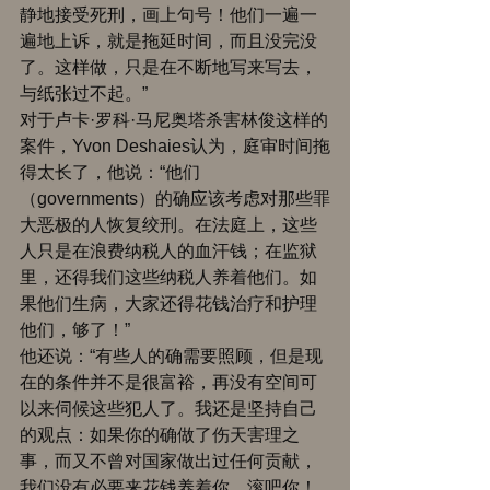
静地接受死刑，画上句号！他们一遍一
遍地上诉，就是拖延时间，而且没完没
了。这样做，只是在不断地写来写去，
与纸张过不起。” 
对于卢卡·罗科·马尼奥塔杀害林俊这样的
案件，Yvon Deshaies认为，庭审时间拖
得太长了，他说：“他们
（governments）的确应该考虑对那些罪
大恶极的人恢复绞刑。在法庭上，这些
人只是在浪费纳税人的血汗钱；在监狱
里，还得我们这些纳税人养着他们。如
果他们生病，大家还得花钱治疗和护理
他们，够了！” 
他还说：“有些人的确需要照顾，但是现
在的条件并不是很富裕，再没有空间可
以来伺候这些犯人了。我还是坚持自己
的观点：如果你的确做了伤天害理之
事，而又不曾对国家做出过任何贡献，
我们没有必要来花钱养着你，滚吧你！