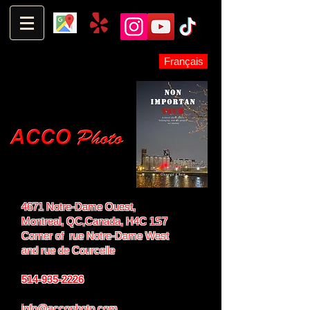
Français
4671 Notre-Dame Ouest,
Montreal, QC,
Canada, H4C 1S7
Corner of rue Notre-Dame West
and
rue de Courcelle
514-935-2226
info@accophoto.com