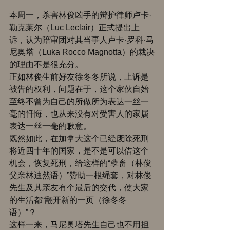
本周一，杀害林俊凶手的辩护律师卢卡·
勒克莱尔（Luc Leclair）正式提出上
诉，认为陪审团对其当事人卢卡·罗科·马
尼奥塔（Luka Rocco Magnotta）的裁决
的理由不是很充分。 
正如林俊生前好友徐冬冬所说，上诉是
被告的权利，问题在于，这个家伙自始
至终不曾为自己的所做所为表达一丝一
毫的忏悔，也从来没有对受害人的家属
表达一丝一毫的歉意。 
既然如此，在加拿大这个已经废除死刑
将近四十年的国家，是不是可以借这个
机会，恢复死刑，给这样的“孽畜（林俊
父亲林迪然语）”赞助一根绳套，对林俊
先生及其亲友有个最后的交代，使大家
的生活都“翻开新的一页（徐冬冬
语）”？ 
这样一来，马尼奥塔先生自己也不用担