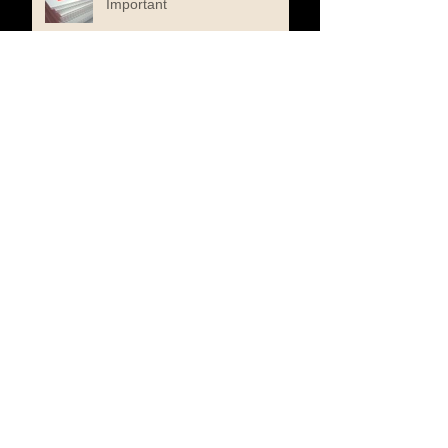
Important
One Book to Read. One Book
to Keep
When a Butterfly Chose the
Edge of a Book
The Composer I Never Knew