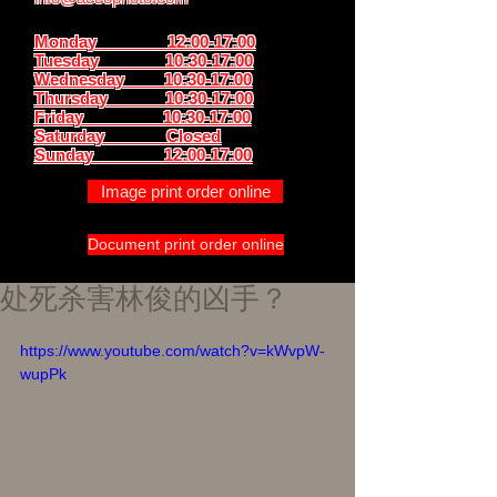
Monday 12:00-17:00
Tuesday 10:30-17:00
Wednesday 10:30-17:00
Thursday
10:30-17:00
Friday 10:30-17:00
Saturday Closed
Sunday
12:00-17:00
Image print order online
Document print order online
处死杀害林俊的凶手？
https://www.youtube.com/watch?v=kWvpW-
wupPk