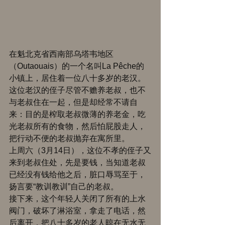
在魁北克省西南部乌塔韦地区
（Outaouais）的一个名叫La Pêche的
小镇上，居住着一位八十多岁的老汉。 
这位老汉的侄子尽管不赡养老叔，也不
与老叔住在一起，但是却经常不请自
来：目的是榨取老叔微薄的养老金，吃
光老叔所有的食物，然后怕屁股走人，
把行动不便的老叔抛弃在寓所里。 
上周六（3月14日），这位不孝的侄子又
来到老叔住处，先是要钱，当知道老叔
已经没有钱给他之后，脏口辱骂至于，
扬言要“教训教训”自己的老叔。 
接下来，这个年轻人关闭了所有的上水
阀门，破坏了淋浴室，拿走了电话，然
后离开，把八十多岁的老人晾在无水无