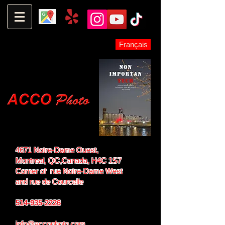
Français
4671 Notre-Dame Ouest,
Montreal, QC,
Canada, H4C 1S7
Corner of rue Notre-Dame West
and
rue de Courcelle
514-935-2226
info@accophoto.com