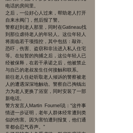
电话的房间里。 
之后，一位好心人过来，帮助老人打开
自来水阀门，然后报了警。 
警察赶到老人那里，同时在Gatineau找
到那位虐待老人的年轻人。这位年轻人
将面临若干项指控，其中包括：敲诈、
恐吓，伤害、盗窃和非法进入私人住宅
等。在短暂的拘捕之后，这位年轻人已
经被保释，在若干承诺之后，他被禁止
与自己的老叔发生任何接触和联系。 
前往老人住处听取老人倾诉的警察被老
人的遭遇深深地触动。警察自己掏钱出
力为老人更换了浴室，同时安装了一部
新电话。 
警方发言人Martin  Fournel说：“这件事
情进一步证明，老年人群体经常遭到类
似的伤害。因为害怕遭到报复，他们通
常都会忍气吞声。” 