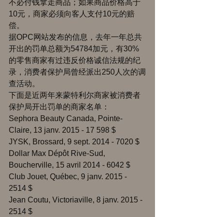
不必付钱拿走商品；如果商品价格高于
10元，商家必须向客人支付10元的赔
偿。 
据OPC网站发布的信息，去年一年总共
开出的罚单总额为54784加元，有30%
的零售商家有过违反价格诚信法规的纪
录，消费者保护局曾经派出250人次的调
查活动。 
下面是近两年来蒙特利尔商家被消费者
保护局开出罚单的商家名单： 
Sephora Beauty Canada, Pointe-
Claire, 13 janv. 2015 - 17 598 $ 
JYSK, Brossard, 9 sept. 2014 - 7020 $ 
Dollar Max Dépôt Rive-Sud, 
Boucherville, 15 avril 2014 - 6042 $ 
Club Jouet, Québec, 9 janv. 2015 - 
2514 $ 
Jean Coutu, Victoriaville, 8 janv. 2015 - 
2514 $ 