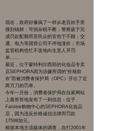
现在，政府好像疯了一样从老百姓手里
搜刮钱财：苛捐杂税不断；警察疲于完
成罚款配额而至民众的安危于不顾；交
通、电力等国营公司不停地涨价；市场
监管机构也忙不迭地向生意人开罚
单…… 
最近，位于蒙特利尔西部的化妆品专卖
店SEPHORA因为涉嫌所谓的“价格欺
诈”而被消费者保护局（OPC）开出了近
两万刀的罚单。 
今年一月份，消费者保护局在自家网站
上羞答答地发布了一则信息：位于
Faiview购物中心的SEPHORA化妆品
店，因为违反价格诚信法律而罚款
17598加元。 
根据本地主流媒体的调查，自打2001年