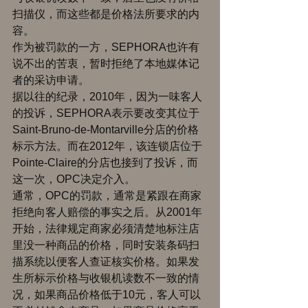
扫描仪，而这些都是价格法所要求的内
容。 
作为被罚款的一方，SEPHORA也许有
说不出的苦衷，暂时拒绝了本地媒体记
者的采访申请。 
据以往的纪录，2010年，因为一味客人
的投诉，SEPHORA表示要改变其位于 
Saint-Bruno-de-Montarville分店的价格
标示方法。而在2012年，该连锁店位于
Pointe-Claire的分店也接到了投诉，而
这一次，OPC决定介入。 
通常，OPC的罚款，通常是紧跟在商家
拒绝向客人赔偿的事实之后。从2001年
开始，法律规定商家必须清楚地标注店
里没一种商品的价格，同时安装条码扫
描系统以便客人查证核实价格。如果发
生所标示价格与收银机读数不一致的情
况，如果商品价格低于10元，客人可以