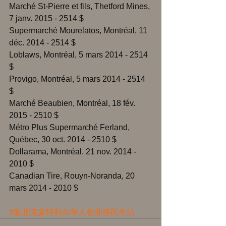
Marché St-Pierre et fils, Thetford Mines, 
7 janv. 2015 - 2514 $ 
Supermarché Mourelatos, Montréal, 11 
déc. 2014 - 2514 $ 
Loblaws, Montréal, 5 mars 2014 - 2514 
$ 
Provigo, Montréal, 5 mars 2014 - 2514 
$ 
Marché Beaubien, Montréal, 18 fév. 
2015 - 2510 $ 
Métro Plus Supermarché Ferland, 
Québec, 30 oct. 2014 - 2510 $ 
Dollarama, Montréal, 21 nov. 2014 - 
2010 $ 
Canadian Tire, Rouyn-Noranda, 20 
mars 2014 - 2010 $ 
#魁北克蒙特利尔华人创业移民生活