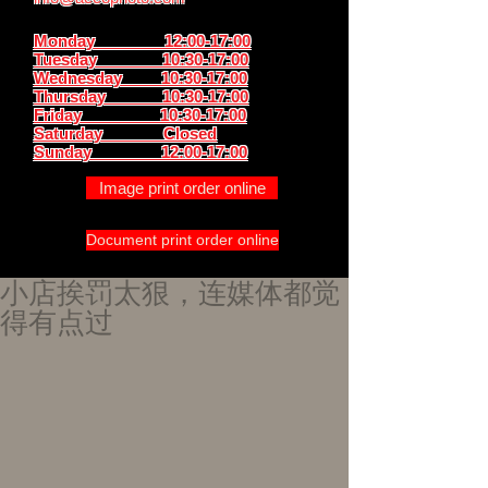
Monday 12:00-17:00
Tuesday 10:30-17:00
Wednesday 10:30-17:00
Thursday
10:30-17:00
Friday 10:30-17:00
Saturday Closed
Sunday
12:00-17:00
Image print order online
Document print order online
小店挨罚太狠，连媒体都觉
得有点过