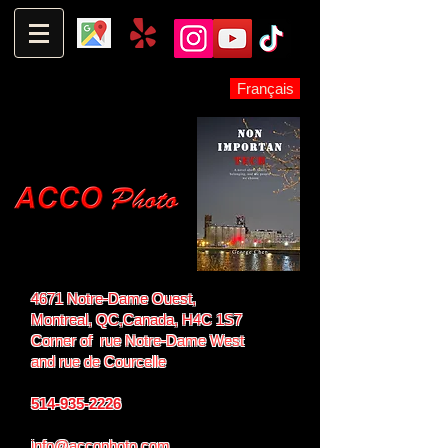
Français
4671 Notre-Dame Ouest,
Montreal, QC,
Canada, H4C 1S7
Corner of rue Notre-Dame West
and
rue de Courcelle
514-935-2226
info@accophoto.com