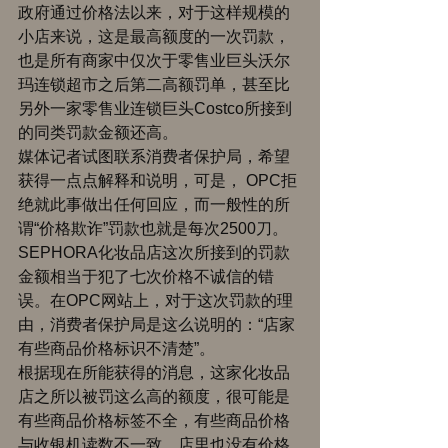
政府通过价格法以来，对于这样规模的
小店来说，这是最高额度的一次罚款，
也是所有商家中仅次于零售业巨头沃尔
玛连锁超市之后第二高额罚单，甚至比
另外一家零售业连锁巨头Costco所接到
的同类罚款金额还高。 
媒体记者试图联系消费者保护局，希望
获得一点点解释和说明，可是， OPC拒
绝就此事做出任何回应，而一般性的所
谓“价格欺诈”罚款也就是每次2500刀。
SEPHORA化妆品店这次所接到的罚款
金额相当于犯了七次价格不诚信的错
误。在OPC网站上，对于这次罚款的理
由，消费者保护局是这么说明的：“店家
有些商品价格标识不清楚”。 
根据现在所能获得的消息，这家化妆品
店之所以被罚这么高的额度，很可能是
有些商品价格标签不全，有些商品价格
与收银机读数不一致，店里也没有价格