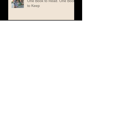
One Book to Read. One Book
to Keep
When a Butterfly Chose the
Edge of a Book
The Composer I Never Knew