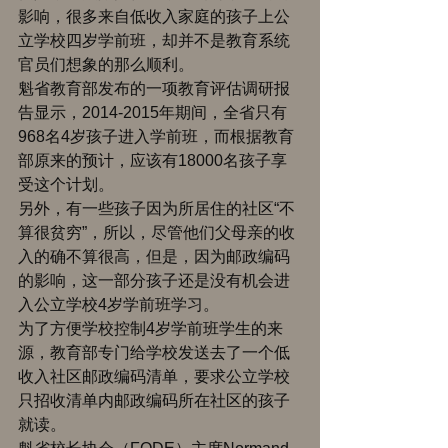
影响，很多来自低收入家庭的孩子上公
立学校四岁学前班，却并不是教育系统
官员们想象的那么顺利。 
魁省教育部发布的一项教育评估调研报
告显示，2014-2015年期间，全省只有
968名4岁孩子进入学前班，而根据教育
部原来的预计，应该有18000名孩子享
受这个计划。 
另外，有一些孩子因为所居住的社区“不
算很贫穷”，所以，尽管他们父母亲的收
入的确不算很高，但是，因为邮政编码
的影响，这一部分孩子还是没有机会进
入公立学校4岁学前班学习。 
为了方便学校控制4岁学前班学生的来
源，教育部专门给学校发送去了一个低
收入社区邮政编码清单，要求公立学校
只招收清单内邮政编码所在社区的孩子
就读。 