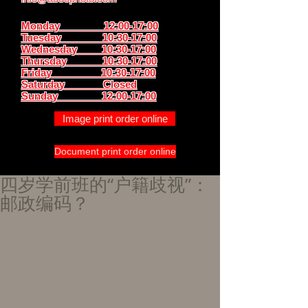
Monday 12:00-17:00
Tuesday 10:30-17:00
Wednesday 10:30-17:00
Thursday
10:30-17:00
Friday 10:30-17:00
Saturday Closed
Sunday
12:00-17:00
Image print order online
Document print order online
四岁学前班的“户籍歧视”：
邮政编码？