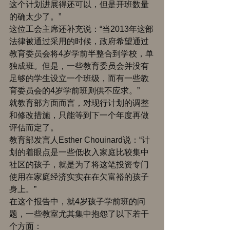
这个计划进展得还可以，但是开班数量
的确太少了。” 
这位工会主席还补充说：“当2013年这部
法律被通过采用的时候，政府希望通过
教育委员会将4岁学前半整合到学校，单
独成班。但是，一些教育委员会并没有
足够的学生设立一个班级，而有一些教
育委员会的4岁学前班则供不应求。” 
就教育部方面而言，对现行计划的调整
和修改措施，只能等到下一个年度再做
评估而定了。 
教育部发言人Esther Chouinard说：“计
划的着眼点是一些低收入家庭比较集中
社区的孩子，就是为了将这笔投资专门
使用在家庭经济实实在在欠富裕的孩子
身上。” 
在这个报告中，就4岁孩子学前班的问
题，一些教室尤其集中抱怨了以下若干
个方面： 