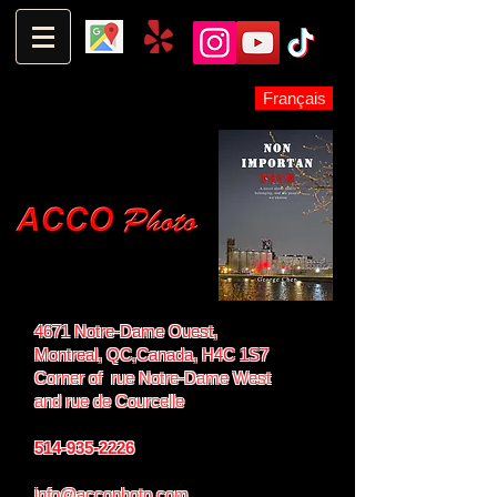
Français
4671 Notre-Dame Ouest,
Montreal, QC,
Canada, H4C 1S7
Corner of rue Notre-Dame West
and
rue de Courcelle
514-935-2226
info@accophoto.com