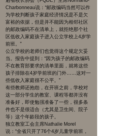
魁省校长协会（FQDE）主席Normand-
Charbonneau说：“邮政编码当然可以作
为学校判断孩子家庭经济情况是不是欠
富裕的依据，但是并不能因为相邻社区
的邮政编码不在清单上，就拒绝那个社
区低收入家庭孩子进入公立学校上4岁学
前班。” 
公立学校的老师们也觉得这个规定欠妥
当。报告中提到：“因为孩子的邮政编码
不在教育部要求的清单里面，就将这些
孩子排除在4岁学前班的门外……这对一
些低收入家庭很不公平。” 
有些教师还抱怨，在开班之前，学校对
这一部分学生的教室、课程等都并没有
准备好，即使勉强准备了一些，很多条
件也不是很适合（尤其是卫生间、院子
等）这个年龄段的孩子。 
独立教室工会主席Nathalie Morel
说：“全省只开了76个4岁儿童学前班，