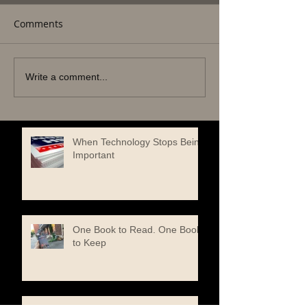
Comments
Write a comment...
When Technology Stops Being
Important
One Book to Read. One Book
to Keep