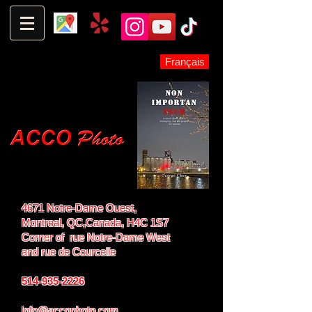
Français
4671 Notre-Dame Ouest,
Montreal, QC,
Canada, H4C 1S7
Corner of rue Notre-Dame West
and
rue de Courcelle
514-935-2226
info@accophoto.com