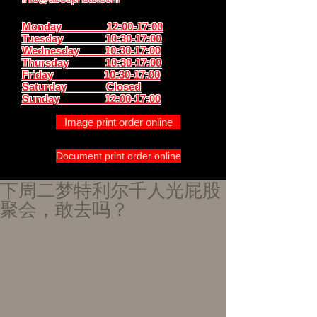
Monday 12:00-17:00
Tuesday 10:30-17:00
Wednesday 10:30-17:00
Thursday
10:30-17:00
Friday 10:30-17:00
Saturday Closed
Sunday
12:00-17:00
Image print order online
Document print order online
下周二梦特利尔千人光屁股
聚会，敢去吗？