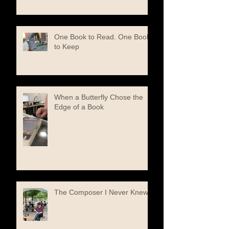
One Book to Read. One Book
to Keep
When a Butterfly Chose the
Edge of a Book
The Composer I Never Knew