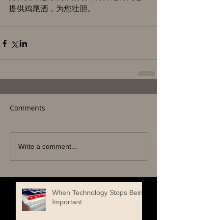
提供鸡尾酒，为您壮胆。
Comments
Write a comment...
When Technology Stops Being
Important