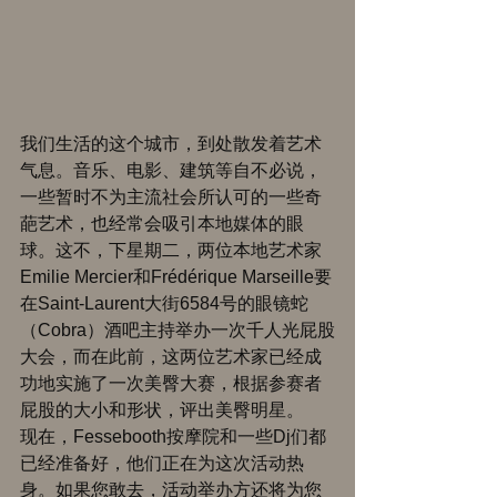
我们生活的这个城市，到处散发着艺术
气息。音乐、电影、建筑等自不必说，
一些暂时不为主流社会所认可的一些奇
葩艺术，也经常会吸引本地媒体的眼
球。这不，下星期二，两位本地艺术家 
Emilie Mercier和Frédérique Marseille要
在Saint-Laurent大街6584号的眼镜蛇
（Cobra）酒吧主持举办一次千人光屁股
大会，而在此前，这两位艺术家已经成
功地实施了一次美臀大赛，根据参赛者
屁股的大小和形状，评出美臀明星。 
现在，Fessebooth按摩院和一些Dj们都
已经准备好，他们正在为这次活动热
身。如果您敢去，活动举办方还将为您