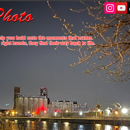
elp you hold onto the moments that matter.
ight hands, they find their way back to life.