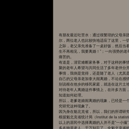
有朋友最近吐苦水：通过很繁琐的父母亲
尔，两位老人也比较快地适应了这里，一
之际，老父亲先准备了一桌好饭，然后当着
生不再相见，我要离婚！”；一向强势的老
痛苦的。
有道是，清官难断家务事，对于这样的事
聚的老年人希望与共同生活了多年老伴分开
事情，我倒是觉得，还是随了老人（尤其
自己的父母亲老加拿大闹离婚，不论在感
别说根在他乡的移民家庭，就连在这片土
对待老年人离婚这件事情上，在许多方面
知道如何处理。
所以，老爹老娘闹离婚的现象，已经是一
究研究这种现象了。
因为身在魁北克省，所以，我们的所谓研
根据魁北克省统计局（Institut de la stat
以上的居民中选择离婚的人并不是“一小撮”
多名独居老人。千万别忘了，全魁北克省