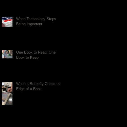
When Technology Stops
Being Important
One Book to Read. One
Book to Keep
When a Butterfly Chose the
Edge of a Book