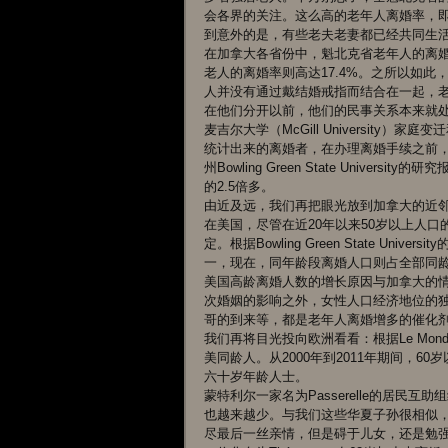
会各界的关注。这么高的老年人离婚率，
到意外的是，有些老夫老妻都已经共同生
在加拿大各省份中，魁北克省老年人的离婚
老人的离婚率则高达17.4%。之所以如
人并没有通过戴结婚戒指而结合在一起，
在他们分开以前，他们的民事关系本来就处于
麦吉尔大学（McGill University）家庭
统计出来的离婚者，在办理离婚手续之前，
州Bowling Green State Uni
的2.5倍多。
由近及远，我们再把眼光放到加拿大的近
在美国，尽管在近20年以来50岁以上人
定。根据Bowling Green State Un
一，现在，同年龄段离婚人口则占全部同
美国高龄离婚人数的增长原因与加拿大的
次婚姻的影响之外，女性人口经济地位的
哥的到来等，都是老年人离婚增多的催化
我们再将目光投向欧洲看看：根据Le Mo
美同龄人。从2000年到2011年期间，
六十岁年龄人士。
蒙特利尔一家名为Passerelle的居民互助组
也越来越少。与我们这些华夏子孙很相似
尽最后一丝亲情，但是碍于儿女，还是勉