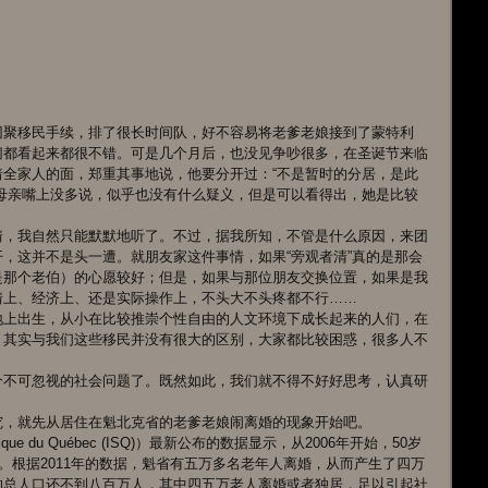
团聚移民手续，排了很长时间队，好不容易将老爹老娘接到了蒙特利
切都看起来都很不错。可是几个月后，也没见争吵很多，在圣诞节来临
全家人的面，郑重其事地说，他要分开过：“不是暂时的分居，是此
母亲嘴上没多说，似乎也没有什么疑义，但是可以看得出，她是比较
情，我自然只能默默地听了。不过，据我所知，不管是什么原因，来团
，这并不是头一遭。就朋友家这件事情，如果“旁观者清”真的是那会
是那个老伯）的心愿较好；但是，如果与那位朋友交换位置，如果是我
情上、经济上、还是实际操作上，不头大不头疼都不行……
地上出生，从小在比较推崇个性自由的人文环境下成长起来的人们，在
，其实与我们这些移民并没有很大的区别，大家都比较困惑，很多人不
个不可忽视的社会问题了。既然如此，我们就不得不好好思考，认真研
究，就先从居住在魁北克省的老爹老娘闹离婚的现象开始吧。
istique du Québec (ISQ)）最新公布的数据显示，从2006年开始，50岁
。根据2011年的数据，魁省有五万多名老年人离婚，从而产生了四万
的总人口还不到八百万人，其中四五万老人离婚或者独居，足以引起社