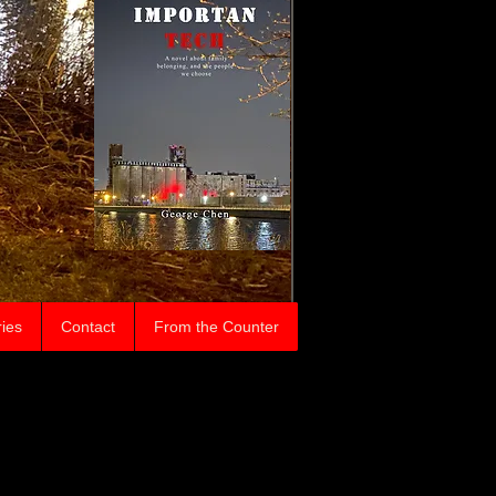
ries
Contact
From the Counter