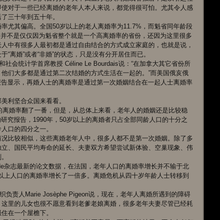
即使对于一些已经离婚的老年人本人来说，都觉得很可怕。尤其令人感
活了三十年到五十年。
率尤其偏高。全国50岁以上的老人离婚率为11.7%，而魁省同年龄段
此，并不是仅仅因为魁省整个就是一个高离婚率的省份，还因为这里很多
老人中有很多人最初都是通过自由结合的方式成立家庭的，也就是说，
“离婚”或者“非婚”的状态，只是没有分开居住而已。
变迁和社会统计学首席教授 Céline Le Bourdais说：“在加拿大其它省份所
他们大多都是通过第二次结婚的方式生活在一起的。”而美国俄亥俄
versity的研究报告显示，再婚人士的离婚率是通过第一次婚姻结合在一起人士离婚率
邻美利坚合众国来看看。
口的离婚率翻了一番，但是，从总体上来看，老年人的婚姻还是比较稳
iversity的研究报告，1990年，50岁以上的离婚者只占全部同龄人口的十分之
龄人口的四分之一。
情况比较相似，这些离婚老年人中，很多人都不是第一次婚姻。除了多
独立、国民平均寿命的延长、夫妻双方希望尝试新体验、空巢现象、伟
剂。
nde杂志最新的论文数据，在法国，老年人口的离婚率增长并不输于北
60岁以上人口的离婚率增长了一倍多。离婚危机从四十岁年龄人士转移到
织负责人Marie Josèphe Pigeon说，现在，老年人离婚所遇到的障碍
，这里的儿女也很不愿意看到老爹老娘离婚，很多老年夫妻尽管已经耗
强住在一个屋檐下。