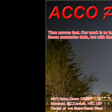
Time moves fast. Our work is to h
Some memories fade, but with the r
4671 Notre-Dame Ouest,
Montreal, QC,
Canada, H4C 1S7
Corner of rue Notre-Dame West