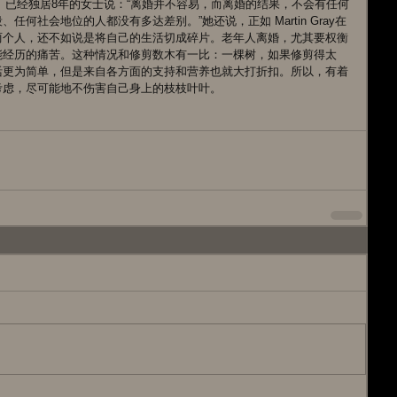
离婚、已经独居8年的女士说：“离婚并不容易，而离婚的结果，不会有任何
何社会地位的人都没有多达差别。”她还说，正如 Martin Gray在
两个人，还不如说是将自己的生活切成碎片。老年人离婚，尤其要权衡
能经历的痛苦。这种情况和修剪数木有一比：一棵树，如果修剪得太
活更为简单，但是来自各方面的支持和营养也就大打折扣。所以，有着
考虑，尽可能地不伤害自己身上的枝枝叶叶。