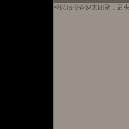
移民后接爸妈来团聚，最