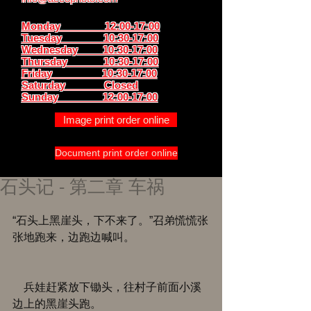
Monday 12:00-17:00
Tuesday 10:30-17:00
Wednesday 10:30-17:00
Thursday
10:30-17:00
Friday 10:30-17:00
Saturday Closed
Sunday
12:00-17:00
Image print order online
Document print order online
石头记 - 第二章 车祸
“石头上黑崖头，下不来了。”召弟慌慌张
张地跑来，边跑边喊叫。
    兵娃赶紧放下锄头，往村子前面小溪
边上的黑崖头跑。