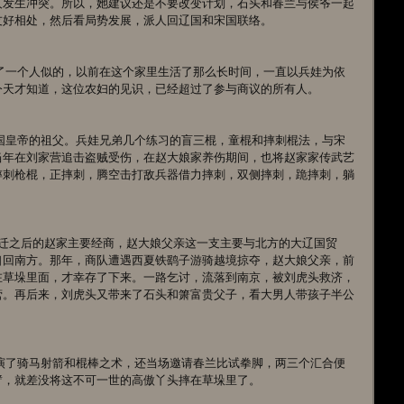
人发生冲突。所以，她建议还是不要改变计划，石头和春兰与侯爷一起
友好相处，然后看局势发展，派人回辽国和宋国联络。
今天才知道，这位农妇的见识，已经超过了参与商议的所有人。
当年在刘家营追击盗贼受伤，在赵大娘家养伤期间，也将赵家家传武艺
摔刺枪棍，正摔刺，腾空击打敌兵器借力摔刺，双侧摔刺，跪摔刺，躺
口回南方。那年，商队遭遇西夏铁鹞子游骑越境掠夺，赵大娘父亲，前
在草垛里面，才幸存了下来。一路乞讨，流落到南京，被刘虎头救济，
营。再后来，刘虎头又带来了石头和箫富贵父子，看大男人带孩子半公
臂，就差没将这不可一世的高傲丫头摔在草垛里了。