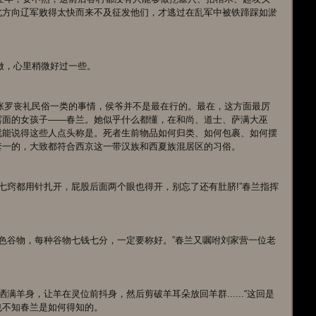
北方向辽军败得太快而来不及征发他们，才逃过在乱军中被铁蹄踩如淤
样做，心里稍微好过一些。
露面的女孩子——春兰。她似乎什么都懂，在和尚、道士、萨满大巫
就能说得这些人点头称是。死者生前物品如何归类、如何包裹、如何摆
套一的，大致都符合西京这一带汉族和西夏族混居区的习俗。
也不知春兰是如何得知的。