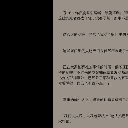
    “梁子，你负责举引魂幡，黑蛋摔碗。”摔碗当然要至亲去做，黑蛋虽然小，但也只有他还算勉强适合。毕竟，
这些死难者都太年轻，没有子嗣，如果不
    这么大的动静，当然也惊动了衙门
    这些衙门里的人还专门去侯爷庄园
    正在大家忙葬礼的事情的时候，侯爷庄园的管家从中京赶来，对侯爷说，在皇帝讨伐女真最关键的时候，侯
爷的多噢年不往来的堂兄耶律章奴发动叛
逃走的耶律章奴，已经杀了耶律章奴的直
侯爷觉得，自己也不得不离开了。
    隆重的葬礼之后，逃难的话题又被提了
    “我们去大送，去我老家杭州!”赵大娘已经恨上了女真，发誓不做女真的百姓，不让孩子们再被女真忍征去与大
宋打仗。