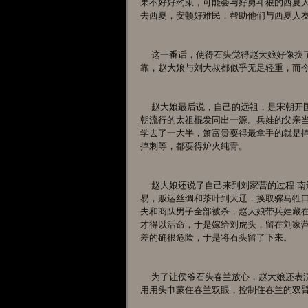
果不好好约束，可能会与好勇斗狠的西夏
去西夏，安顿好难民，帮助他们与西夏人
    这一番话，使得石头觉得赵大娘好像换了一个人似的，以前在这个家里生活了那么长时间，一直以兵娃为依
靠，赵大娘与刘大叔都似乎无足轻重，而
    赵大娘最后说，自己的远祖，是宋朝开国皇帝的祖父。兵娃兄弟几个练习的盲三棍，童棍和摔刺棍法，与宋
朝流行的太祖棍发同出一源。兵娃的父亲
学去了一大半，箫富贵耍得最拿手的就是
摔刺等，都耍得炉火纯青。
    赵大娘还说了自己来到刘家营的过程:南迁之后的赵家主要经商，赵大娘父亲这一支主要与北方的大辽国贸
易，贩运丝绸和茶叶到大辽，换取骡马牲
夫和商队男子全部被杀，赵大娘带兵娃藏
才得以活命，于是嫁给刘虎头，留在刘家
差的确很危险，于是将石头留了下来。
    为了让侯爷石头春兰放心，赵大娘还表演了骑马射箭和棍棒之术，还当场邀请春兰比试拳脚，两三个汇合便
用用头巾蒙住春兰双眼，控制住春兰的双