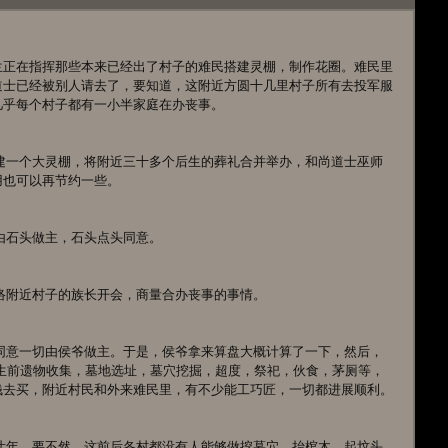
兰正在指挥那些本来已经出了村子的难民搭建灵棚，制作花圈。难民里
道士已经被别人请去了，要知道，这附近方圆十几里村子所有去投军服
几乎每个村子都有一小半家庭在办丧事。
用也可以再节约一些。
一切由石头做主，石头点头同意。
头联络附近村子的族长开会，商量合办丧事的事情。
生前遗物收集，墓地选址，墓穴挖掘，超度，祭祀，伙食，茅厕等，
钱去买，附近村民和外来难民里，有不少能工巧匠，一切都进展顺利。