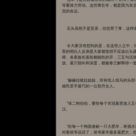
等重体力劳动。这些青壮年，都是因为东
泥的命运。
    石头虽然不是至亲，但也带了孝，这
    令大家没有想到的是，在这些人之中，张罗丧礼民俗一类的事情，侯爷并不是最在行的。最在，这方面最厉
害的明白人反倒是大家都觉得不应该出头
师、各家族长面前都能吃的开，三五句话
放、墓穴朝向和深度，都被春兰解释得一
    “赫赫拉呲拉姐姐，所有纸人纸马的头部七窍都用针扎开，屁股后面两个眼也得开，别忘了还有肚脐!”春兰指挥
难民里手最巧的一位契丹女人。
    “张二狗伯伯，要给每个衣冠墓里放入五色谷物，每种谷物七钱七分，一定要称好。”春兰又嘱咐刘家营一位老
汉。
    “给每一个殉国者献一只大肥羊，将酒水洒满羊身，让羊在灵位前抖身，然后剪破羊耳朵放回羊群......“这回是
对着侯爷说话了，侯爷家羊最多最肥大，