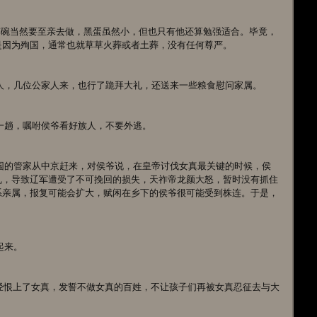
是因为殉国，通常也就草草火葬或者土葬，没有任何尊严。
里的人，几位公家人来，也行了跪拜大礼，还送来一些粮食慰问家属。
走了一趟，嘱咐侯爷看好族人，不要外逃。
乱，导致辽军遭受了不可挽回的损失，天祚帝龙颜大怒，暂时没有抓住
系亲属，报复可能会扩大，赋闲在乡下的侯爷很可能受到株连。于是，
起来。