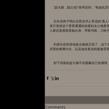
    “赵大娘，隐士也!”侯爷叹到，“
    石头也终于明白后世说书人常说的“真人不露相”是啥意思了。与赵大娘生活那么长时间，几乎每天都见面，原
来只觉得这个普普通通的农家妇女心地善
人家还是南朝贵族出身，琴棋书画，刀枪
    刘虎头也吃惊地差点疯病又犯了，这个女人与自己同床共枕十几年，还给自己生了一对儿女，原来有着如此
厉害的拳脚功夫，以及如此复杂的家族背景
    卸下伪装的赵大娘不在隐藏自己的
Comments