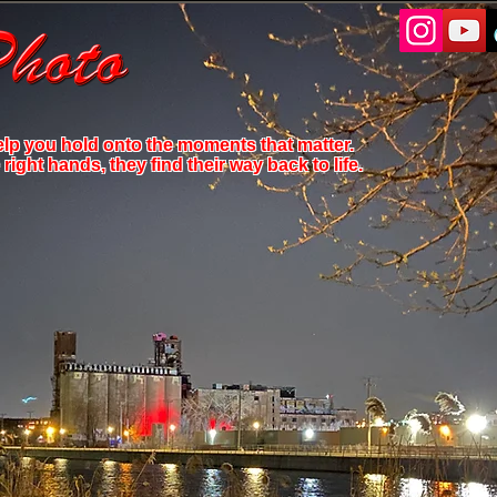
elp you hold onto the moments that matter.
ight hands, they find their way back to life.