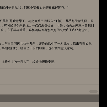
有如此厉害的身手和见识，的确不需要石头和春兰保护啊。”
良，有时候也偶尔表现出一点点豪侠仗义，可是，石头从来就不曾想到
弓箭，几乎样样精通。难怪兵娃哥有那么好的文武底子和经商能力。
!早知道如此，给自己十倍的胆量，也不敢招惹人家啊。
感情，抓着丈夫的一只大手，轻轻地抚摸安慰。