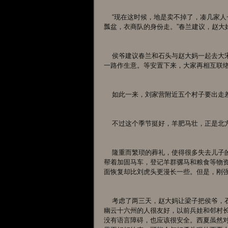
    “现在这时候，地是卖不掉了，凑几家人一起走，赶上羊群和牲口，马车拉上家里的存粮，工具，被褥，锅碗
瓢盆，衣商队的身份走。”春兰建议，赵大
    侯爷建议春兰和石头与赵大妈一起去大宋，自己带着族人和难民一起去西夏，两队人都以商队的身份入境，
一路作生意。等安置下来，大家再相互联
    如此一来，刘家营附近五个村子要
    不过这个季节挺好，羊肥马壮，正
    隆重而繁琐的葬礼，使得很多失去儿子的家庭在极短的时间内治愈了心里的伤痛，刘虎头也能够打起精神，
帮着加固马车，登记羊群骡马和粮食等物
面恢复却比刘虎头更漫长一些。但是，刚
    考虑了两三天，赵大妈让梁子把侯爷，石头和春兰请来，说，宋朝人多翩翩文士，性格温和，对从他们口中
幽云十六州的人很友好，以前兵娃和邻村
没有语言障碍，也应该很安全。西夏虽然