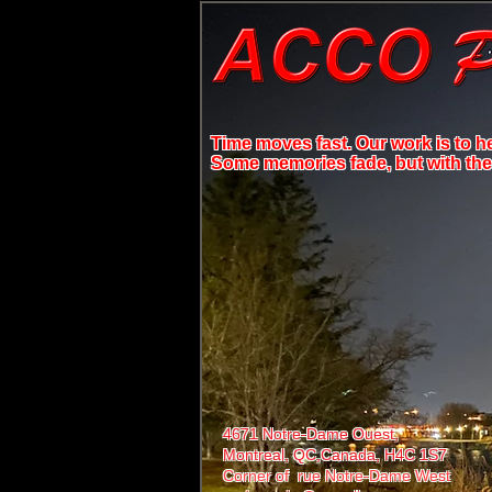
Time moves fast. Our work is to h
Some memories fade, but with the r
4671 Notre-Dame Ouest,
Montreal, QC,
Canada, H4C 1S7
Corner of rue Notre-Dame West