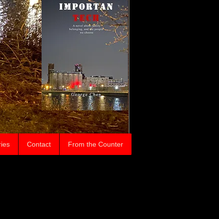
ries
Contact
From the Counter