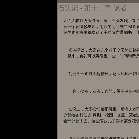
石头记 - 第十二章 隐者
几个人将刘虎头搀扶回家，石头发现，春
有一个萨满教巫师，附近的阴阳先生和尚
役的青年家里都接到了子弟阵亡通知书，
    侯爷提议，大家在几个村子交叉路口搭建一个大灵棚，将附近三十多个后生的葬礼合并举办，和尚道士巫师
一起来，丧礼可以再隆重一些，时间和费
    刘虎头一直打不起精神，赵大妈说
    于是，侯爷，石头，春兰，梁子分
    会议上，大家心情都很沉重，所有人都同意一切由侯爷做主。于是，侯爷拿来算盘大概计算了一下，然后，
分配给各村任务:灵棚，花圈，丧服，死者
全部分配下去。这些东西几乎都不需要花
    也幸亏这些原道而来的难民中有几个青壮年，要不然，这前后各村都没有人能够做挖墓穴、抬棺木、起坟头