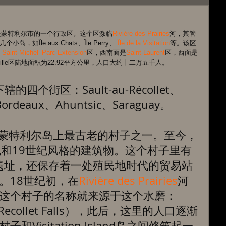
利尔北部，是蒙特利尔市的一个行政区。这个区濒临
Rivière des Prairies
河，其管
小岛，如Île aux Chats、Île Perry、 
Île de la Visitation
等。该区
y–Saint-Michel–Parc-Extension
区，西南面是
Saint-Laurent
区，西面是
rtierville区陆地面积为22.92平方公里，人口大约十二万五千人。 
le区下辖的四个街区：Sault-au-Récollet、
-Bordeaux、Ahuntsic、Saraguay。 
let曾经是蒙特利尔岛上最古老的村子之一。至今，
纪和19世纪风格的建筑物。这个村子里有
塞最早的遗址，还保存着一处殖民地时代的贸易站
。18世纪初，在
Rivière des Prairies
河
这个村子的名称就来源于这个水磨：
，英文Recollet Falls），此后，这里的人口逐渐
Visitation Island岛之间修筑起一