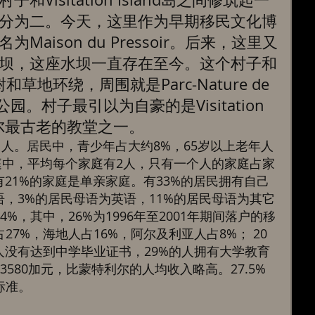
分为二。今天，这里作为早期移民文化博
aison du Pressoir。后来，这里又
坝，这座水坝一直存在至今。这个村子和
岛被绿树和草地环绕，周围就是Parc-Nature de 
tion天然公园。村子最引以为自豪的是Visitation 
利尔最古老的教堂之一。 
区有29471人。居民中，青少年占大约8%，65岁以上老年人
个家庭中，平均每个家庭有2人，只有一个人的家庭占家
有21%的家庭是单亲家庭。有33%的居民拥有自己
语，3%的居民母语为英语，11%的居民母语为其它
%，其中，26%为1996年至2001年期间落户的移
7%，海地人占16%，阿尔及利亚人占8%； 20
人没有达到中学毕业证书，29%的人拥有大学教育
580加元，比蒙特利尔的人均收入略高。27.5%
准。 