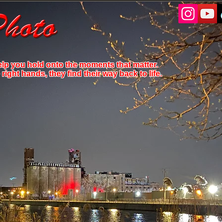
elp you hold onto the moments that matter.
ight hands, they find their way back to life.