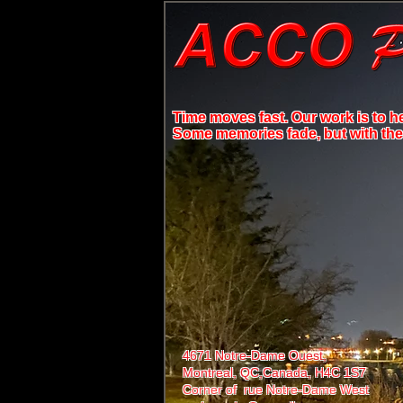
Time moves fast. Our work is to h
Some memories fade, but with the r
4671 Notre-Dame Ouest,
Montreal, QC,
Canada, H4C 1S7
Corner of rue Notre-Dame West