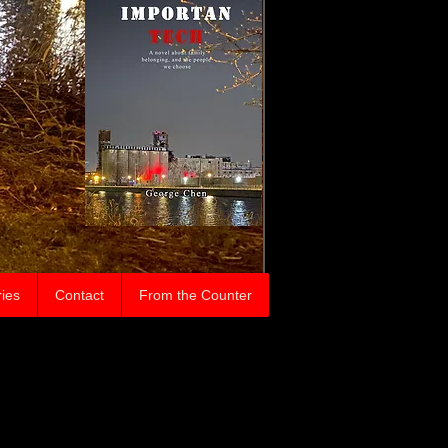
ries
Contact
From the Counter