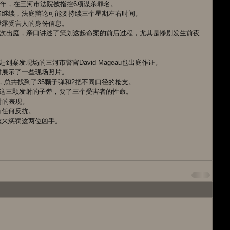
的少年，在三河市法院被指控6项谋杀罪名。
将继续，法庭辩论可能要持续三个星期左右时间。
泄露受害人的身份信息。
年再次出庭，亲口讲述了策划这起命案的前后过程，尤其是惨剧发生前夜
到案发现场的三河市警官David Mageau也出庭作证。
时展示了一些现场照片。
住处，总共找到了35颗子弹和2把不同口径的枪支。
是这三颗发射的子弹，要了三个受害者的性命。
时的表现。
有任何反抗。
施来惩罚这两位凶手。