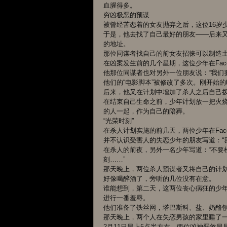
血腥得多。
穷凶极恶的预谋
被曾经苦恋着的女友抛弃之后，这位16岁
于是，他去找了自己最好的朋友——后来
的地址。
那位同谋者找自己的前女友招徕可以制造
在凶案发生前的几个星期，这位少年在Face
他那位同谋者也对另外一位朋友说：“我们
他们的“电影脚本”被修改了多次。刚开始
后来，他又在计划中增加了杀人之后自己拨
在结束自己生命之前，少年计划放一把火
的人一起，作为自己的陪葬。
“光荣时刻”
在杀人计划实施的前几天，两位少年在Face
并不认识受害人的失恋少年的朋友写道：“
在杀人的前夜，另外一名少年写道：“不要
刻……”
那天晚上，两位杀人预谋者又将自己的计
好像喝醉酒了，旁听的几位没有在意。
谁能想到，第二天，这两位丧心病狂的少
进行一番羞辱。
他们准备了铁丝网，塔巴斯科、盐、奶酪
那天晚上，两个人在失恋男孩的家里睡了
2月11日早上5点半左右，两位凶神恶煞早