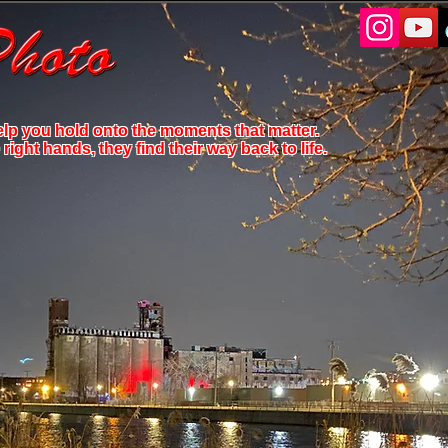
elp you hold onto the moments that matter.
ight hands, they find their way back to life.