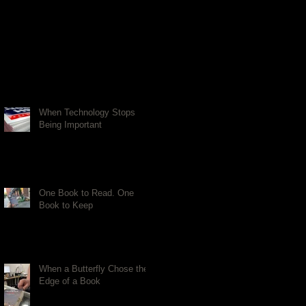
When Technology Stops
Being Important
One Book to Read. One
Book to Keep
When a Butterfly Chose the
Edge of a Book