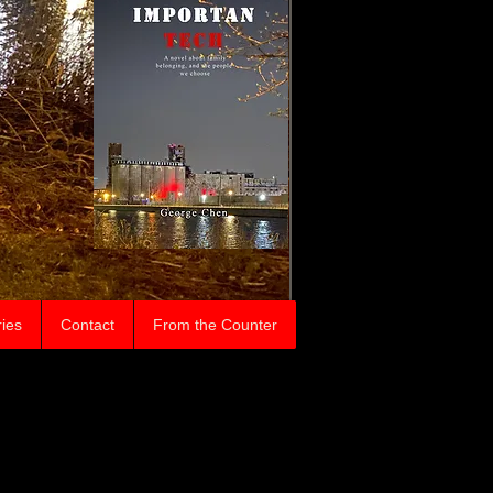
ries
Contact
From the Counter