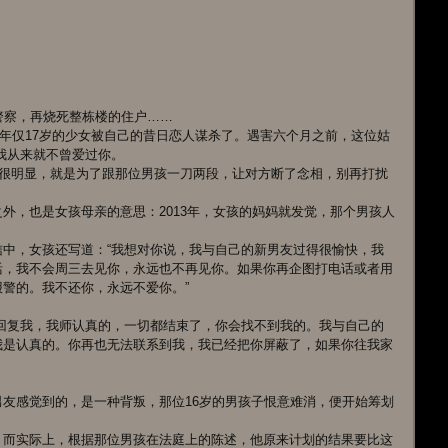
警察，再烧死整栋楼的住户……
位年仅17岁的少女被自己的昔日恋人谋杀了。遇害六个月之前，这位姑
我从来就不曾爱过你。
思很明显，就是为了跟那位男孩一刀两段，让对方断了念相，别再打扰
外，也是女孩母亲的意思：2013年，女孩的妈妈就发觉，那个男孩人
中，女孩还写道：“我想对你说，我与自己的新男友过得很愉快，我
活，我不会周三去见你，永远也不再见你。如果你再企图打电话或者用
警的。我不还你，永远不爱你。”
回复我，我师认真的，一切都结束了，你会找不到我的。我与自己的
我是认真的。你再也无法联系到我，我已经把你屏蔽了，如果你往我家
友感觉到的，是一种背叛，那位16岁的男孩子恨意难消，便开始筹划
。
，而实际上，根据那位男孩在法庭上的陈述，他原来计划的结果要比这