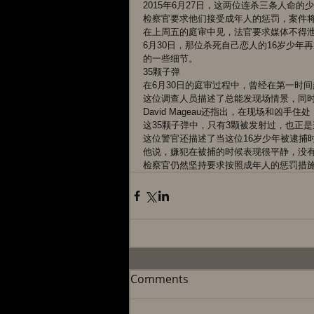
2015年6月27日，这两位连杀三条人命
检察官要求他们接受成年人的惩罚，案件
在上周五的庭审中见，法官要求媒体不得
6月30日，那位杀死自己恋人的16岁少
的一些细节。
35颗子弹
在6月30日的庭审过程中，曾经在第一时间赶
这位调查人员描述了总能发现场情景，同
David Mageau还指出，在现场和凶手
这35颗子弹中，只有3颗被发射过，也正
这位警官还描述了当这位16岁少年被逮捕
他说，嫌犯在被捕的时候表现很平静，没
检察官仍然坚持要求按照成年人的惩罚措
Comments