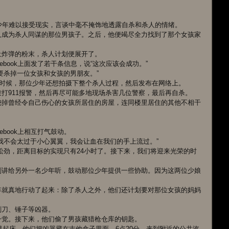
少年难以接受现实，言谈中毫不掩饰地透露自杀和杀人的情绪。
又成为杀人同谋的那位男孩子。之后，他便竭尽全力找到了那个女孩家
土炸弹的粉末，杀人计划便展开了。
book上面发了若干条信息，说“这次应该会成功。”
要杀掉一位女孩和女孩的男朋友。”
的时候，那位少年还想拍摄下整个杀人过程，然后发布在网络上。
打911报警，然后再尽可能多地现场杀害几位警察，最后再自杀。
烧掉曾经令自己伤心的女孩所居住的房屋，连同楼里居住的其他不相干
book上相互打气鼓动。
我不会太过于小心翼翼，我会让血在我们的手上流过。”
松劲，距离目标的实现只有24小时了。接下来，我们将迎来光荣的时
划讲给另外一名少年听，鼓动那位少年提供一些协助。因为这两位少娘
年就真地行动了起来：除了杀人之外，他们还计划要对那位女孩的妈妈
刨刀、锤子等凶器。
一觉。接下来，他们偷了男孩藏猎枪仓库的钥匙。
早起床。他们把凶器藏在吉他盒子里面，6点20分，来到附近的公共汽