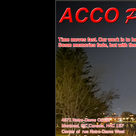
Time moves fast. Our work is to h
Some memories fade, but with the r
4671 Notre-Dame Ouest,
Montreal, QC,
Canada, H4C 1S7
Corner of rue Notre-Dame West