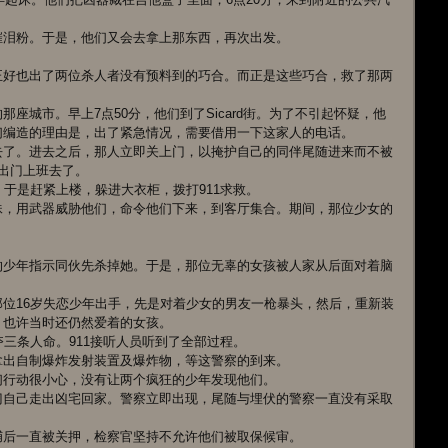
催泪粉。于是，他们又会去拿上那东西，再次出发。
正好也出了两位杀人者没有预料到的巧合。而正是这些巧合，救了那两
座城市。早上7点50分，他们到了Sicard街。为了不引起怀疑，他
们编造的理由是，出了紧急情况，需要借用一下这家人的电话。
去了。进去之后，那人立即关上门，以掩护自己的同伴尾随进来而不被
出门上班去了。
，于是赶紧上楼，躲进大衣柜，拨打911求救。
妹，用武器威胁他们，命令他们下来，到客厅集合。期间，那位少女的
的少年指示同伙先杀掉她。于是，那位无辜的女孩被人家从后面对着脑
位16岁失恋少年出手，先是对着少女的男友一枪暴头，然后，重新装
、也许当时还仍然爱着的女孩。
夺三条人命。911接听人员听到了全部过程。
拿出自制爆炸发射装置及爆炸物，等这警察的到来。
们行动很小心，没有让两个疯狂的少年发现他们。
门自己走出凶宅回家。警察立即出现，尾随与埋伏的警察一直没有采取
捕后一直被关押，检察官坚持不允许他们被取保候审。