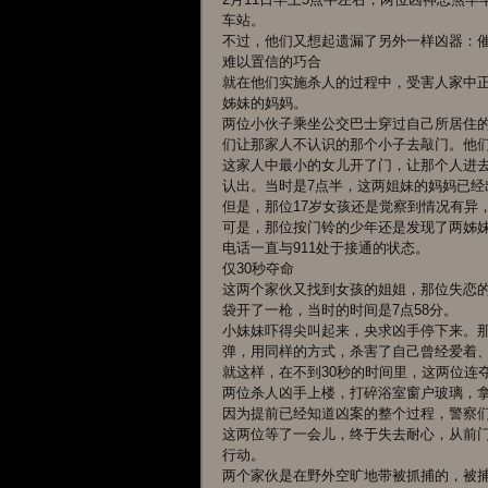
车站。
不过，他们又想起遗漏了另外一样凶器：
难以置信的巧合
就在他们实施杀人的过程中，受害人家中
姊妹的妈妈。
两位小伙子乘坐公交巴士穿过自己所居住的那
们让那家人不认识的那个小子去敲门。他
这家人中最小的女儿开了门，让那个人进
认出。当时是7点半，这两姐妹的妈妈已经
但是，那位17岁女孩还是觉察到情况有异
可是，那位按门铃的少年还是发现了两姊
电话一直与911处于接通的状态。
仅30秒夺命
这两个家伙又找到女孩的姐姐，那位失恋
袋开了一枪，当时的时间是7点58分。
小妹妹吓得尖叫起来，央求凶手停下来。那
弹，用同样的方式，杀害了自己曾经爱着
就这样，在不到30秒的时间里，这两位连
两位杀人凶手上楼，打碎浴室窗户玻璃，
因为提前已经知道凶案的整个过程，警察
这两位等了一会儿，终于失去耐心，从前
行动。
两个家伙是在野外空旷地带被抓捕的，被