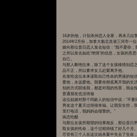
16岁的他，计划杀掉恋人全家，再杀几位
2014年2月份，加拿大魁北克省三河市一
娘向那位昔日恋人发去短信：“我不爱你，
之所以发去如此“绝情”的信息，女孩的意
自己。
与那人断绝往来，除了这个女孩移情别恋之
品不正，所以要求女儿赶紧离开他。
在发给这位未来谋取自己性命的男孩的短信
爱他，永远爱他。我要你彻底离开我的生
别的方式联络我，都是对我的伤害，我会报
普通朋友也没得做
这位姑娘对那个同龄人的短信中说：“不要
男友这个夏天过得很幸福。让我安生些，
里打电话，我妈妈会报警的。”
病态吃醋
与那位女孩所期望的结果相反，那位昔日男
取女孩的性命，这个过程持续了好几个月
尽管有三个人在这次凶杀案中失去了生命