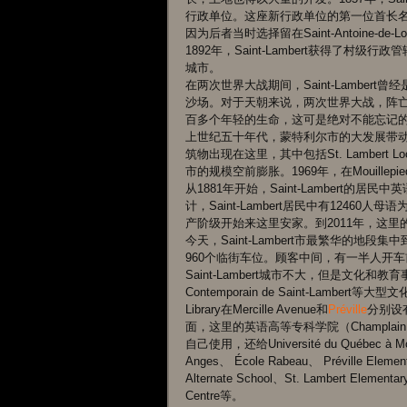
行政单位。这座新行政单位的第一位首长名叫Louis 
因为后者当时选择留在Saint-Antoine-de-Lon
1892年，Saint-Lambert获得了村
城市。 
在两次世界大战期间，Saint-Lambe
沙场。对于天朝来说，两次世界大战，阵
百多个年轻的生命，这可是绝对不能忘记的
上世纪五十年代，蒙特利尔市的大发展带动了周
筑物出现在这里，其中包括St. Lambert Loc
市的规模空前膨胀。1969年，在Mouille
从1881年开始，Saint-Lambert的
计，Saint-Lambert居民中有124
产阶级开始来这里安家。到2011年，这里
今天，Saint-Lambert市最繁华的地段集中
960个临街车位。顾客中间，有一半人开车
Saint-Lambert城市不大，但是文化和教育事业都很
Contemporain de Saint-Lambert等大
Library在Mercille Avenue和
Préville
分别设
面，这里的英语高等专科学院（Champlain C
自己使用，还给Université du Québec à
Anges、 École Rabeau、 Préville
Alternate School、St. Lambert Elementar
Centre等。