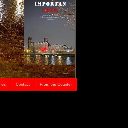
ries
Contact
From the Counter