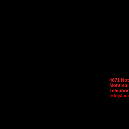
4671 No
Montreal
Telephon
info@ac