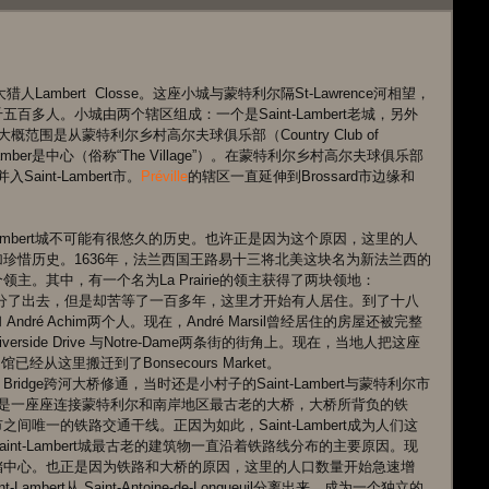
猎人Lambert  Closse。这座小城与蒙特利尔隔St-Lawrence河相望，
多人。小城由两个辖区组成：一个是Saint-Lambert老城，另外
城的大概范围是从蒙特利尔乡村高尔夫球俱乐部（Country Club of 
nt-Lamber是中心（俗称“The Village”）。在蒙特利尔乡村高尔夫球俱乐部
入Saint-Lambert市。
Préville
的辖区一直延伸到Brossard市边缘和
Lambert城不可能有很悠久的历史。也许正是因为这个原因，这里的人
珍惜历史。1636年，法兰西国王路易十三将北美这块名为新法兰西的
。其中，有一个名为La Prairie的领主获得了两块领地：
t。领地虽然划分了出去，但是却苦等了一百多年，这里才开始有人居住。到了十八
 André Achim两个人。现在，André Marsil曾经居住的房屋还被完整
ide Drive 与Notre-Dame两条街的街角上。现在，当地人把这座
已经从这里搬迁到了Bonsecours Market。 
a Bridge跨河大桥修通，当时还是小村子的Saint-Lambert与蒙特利尔市
ridge是一座座连接蒙特利尔和南岸地区最古老的大桥，大桥所背负的铁
唯一的铁路交通干线。正因为如此，Saint-Lambert成为人们这
nt-Lambert城最古老的建筑物一直沿着铁路线分布的主要原因。现
储中心。也正是因为铁路和大桥的原因，这里的人口数量开始急速增
mbert从 Saint-Antoine-de-Longueuil分离出来，成为一个独立的