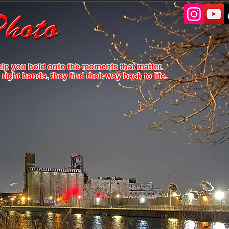
elp you hold onto the moments that matter.
ight hands, they find their way back to life.