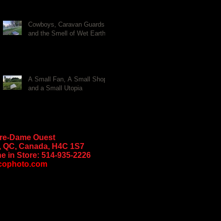
Cowboys, Caravan Guards,
and the Smell of Wet Earth
A Small Fan, A Small Shop,
and a Small Utopia
tre-Dame Ouest
, QC, Canada, H4C 1S7
e in Store:
514-935-2226
cophoto.com