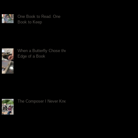
One Book to Read. One
Book to Keep
When a Butterfly Chose the
Edge of a Book
The Composer I Never Knew