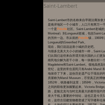
Saint-Lambert
Saint-Lambert市的名称来自早期法裔加拿大
是南岸地区一个小城市，人口只有两万一千五百
一个是
Préville
社区。Saint-Lambert老
Montreal）到Longueuil老城，包括Sai
的另外一边。市从前的
Préville
镇，1969年并
Longueuil的Greenfied Park。 
现在，我们说说这座小城的历史吧。 
与很多北美大大小小的城市一样，Saint-
们比我们这些来自所谓天朝大国的人们更加
殖民地分解为若干小块，每一块都分封一个领主
Magdeleine和Saint-Lamber
世纪，这里的常住居民只有André Marsil 和
地保存了下来，这份历史遗产位于现在的Rivers
房屋称为Marsil Museum，尽管真正的博物馆
1852年，铁路修到这里；1859年，Victori
之间的联络更加频繁起来。Victoria B
路，是魁北克与当时北美最大的都市纽约市之间
座大干线上重要的中转站，这也正是今天Sai
在，这些古旧建筑物都变成了写字楼和仓
长，土地也得以大量的开发。1857年，Saint-La