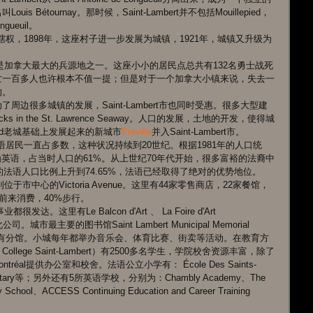
Bétournay。那时候，Saint-Lambert并不包括Mouillepied，
gueuil。 
级行政管辖权，1898年，这座村子进一步发展为城镇，1921年，城镇又升级为
rt曾经是加拿大最大的兵源地之一。这座小小的居民点总共有132名勇士战死
亡一百多人也许根本不值一提；但是对于一个加拿大小镇来说，失去一
。 
边很多城镇的发展，Saint-Lambert市也同时受惠。很多大型建
ks in the St. Lawrence Seaway。人口的发展，土地的开发，使得城
pied老城基础上发展起来的新城市
Préville
并入Saint-Lambert市。 
居民中英语居民一直占多数，这种状况持续到20世纪。根据1981年的人口统
60人母语为英语，占当时人口的61%。从上世纪70年代开始，很多富裕的法裔中
的法语人口比例上升到74.65%，法语已经取得了绝对的优势地位。 
到位于市中心的Victoria Avenue。这里有44家零售商店，22家餐馆，
前来消费，40%步行。 
发达。这里有Le Balcon d'Art 、 La Foire d'Art 
型文化公司。城市最主要的图书馆Saint Lambert Municipal Memorial 
有分馆。小城每年都举办音乐会、体育比赛、街卖等活动。在教育方
ollege Saint-Lambert）有2500多名学生，学院校舍资源丰富，除了
 Montréal提供办公室和校舍。法语公立小学有： École Des Saints-
 Elementary等；另外还有5所英语学校，分别为：Chambly Academy、The 
y School、ACCESS Continuing Education and Career Training 