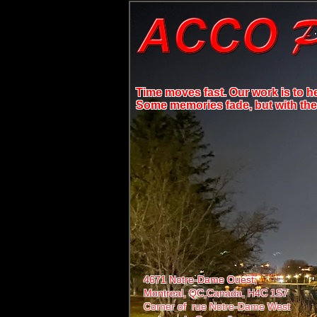
Time moves fast. Our work is to h
Some memories fade, but with the r
4671 Notre-Dame Ouest,
Montreal, QC,
Canada, H4C 1S7
Corner of rue Notre-Dame West