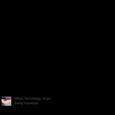
When Technology Stops
Being Important