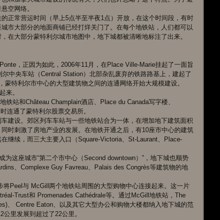
悬空网络。 
的正常营运时间（早上5点半至半夜1点）开放，在这个时间段，有时
座城市大部分的地面商铺已经打烊关门了。在每个地铁站，人们都可以
，在大部分蒙特利尔城市地图中，地下城都被清晰地标注了出来。 
te，正因为如此，2006年11月，在Place Ville-Marie挂起了一面旨
中央车站（Central Station）北部杂乱废弃的铁路路基上，建起了
地下购物中心，蒙特利尔市中心的大型建筑物之间的连通网络开始大规模建设。
接起来。 
站和Château Champlain酒店、Place du Canada写字楼、
起来，同时连通了蒙特利尔股票交易所。 
列车建设。郊区列车车站与一些地铁站合为一体，在增加地下建筑面积
同时刺激了房地产业的发展。在地铁开通之后，有10座市中心的建筑
大主要入口（Square-Victoria、St-Laurant、Place-
楼竣工，成为这座城市“第二个市中心（Second downtown）”，地下城也顺势
ardins、Complexe Guy Favreau、Palais des Congrès等建筑物的地
步将Peel与 McGill两个地铁站周围的大型购物中心连接起来。这一片
réal-Trust和 Promenades Cathédrale等。通过McGill地铁站，The 
les Ailes)、 Centre Eaton、以及其它大型办公和购物大楼都纳入地下城的范
12公里发展到超过了22公里。 