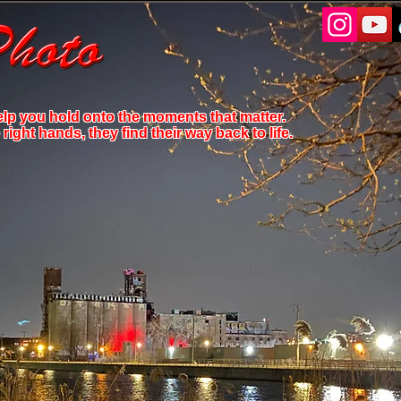
elp you hold onto the moments that matter.
ight hands, they find their way back to life.