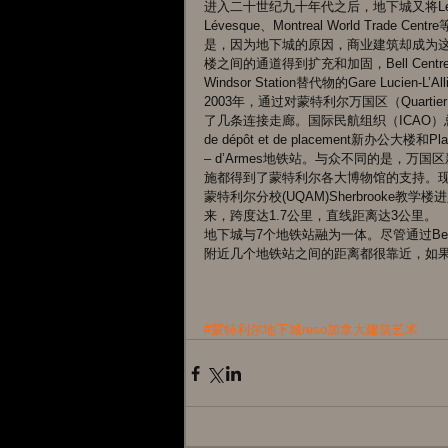
进入二十世纪九十年代之后，地下城又将Le 1000 D
Lévesque、Montreal World T
是，因为地下城的原因，商业建筑却成为这些大楼的卖
楼之间的通道得到扩充和加固，Bell Centr
Windsor Station替代物的Gare Luci
2003年，通过对蒙特利尔万国区（Quartier 
了几条连接走廊。国际民航组织（ICAO）总部大楼连通了
de dépôt et de placement新办公大楼和Pla
– d’Armes地铁站。与众不同的是，
施都得到了蒙特利尔各大博物馆的支持。现在，从Sain
蒙特利尔分校(UQAM)Sherbrooke教学楼进入
来，跨度达1.7公里，直线距离达3公里。 
地下城与7个地铁站融为一体。尽管通过Be
附近几个地铁站之间的距离都很靠近，如果
#蒙特利尔地下城reso加拿大建筑艺术