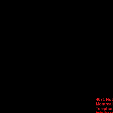
4671 No
Montreal
Telephon