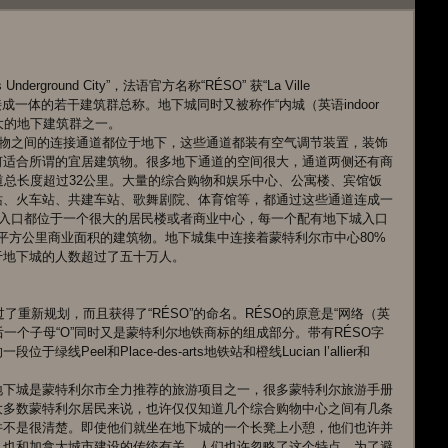
erground City”，法语官方名称“RÉSO” 获“La Ville 
互连接成一体的若干建筑群总称。地下城同时又被称作“内城（英语indoor 
全世界最大的地下建筑群之一。 
筑物之间的连接通道都位于地下，这些通道都装有空气调节装置，装饰
何适合所谓的宜居建筑物。很多地下通道的空间很大，通道两侧还有商
道总长度超过32公里。大量的综合购物和娱乐中心、公寓楼、宾馆饭
站、火车站、共建车站、歌舞剧院、体育馆等，都通过这些通道连成一
出入口都位于一个很大的居民楼或者商业中心，每一个配有地下城入口
6平方公里商业面积的建筑物。地下城集中连接着蒙特利尔市中心80%
于地下城的人数超过了五十万人。 
了重新规划，而且获得了“RÉSO”的命名。RÉSO的原意是“网络（英
个词的最后一个子母“O”同时又是蒙特利尔地铁商标的组成部分。带有RÉSO字
eel和Place-des-arts地铁站和橙线Lucian l’allier和
地下城是蒙特利尔市全力推荐的旅游项目之一，很多蒙特利尔旅游手册
大多数蒙特利尔居民来说，也许仅仅知道几个综合购物中心之间有几条
并不是很清楚。即使他们就坐在地下城的一个长凳上小憩，他们也许并
，也和加拿大城市建设的传统有关，人们也许忽略了这个特点。为了避