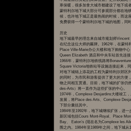
寒保暖，很多加拿大城市都建设了地下或者
蒙特利尔地下城大部分可参观部分都在地铁
候，也许地下城正是最热闹的时候，而这
免费获得一个蒙特利尔地下城的地图，同时
历史 
地下城最早的理念来自城市规划师Vincent Pon
在纪念这位大师的匾牌。1962年，在蒙特利尔
Place Ville-Marie办公大楼和
Queen Elizabeth 酒店和中央车站首先连
1966年，蒙特利尔地铁线路将Bonaventure地铁
Square Victoria地铁站等设施连接
对地下城锦上添花的工程为蒙特利尔郊区
的同时，为市民和游客提供了更大的方便，
物之间相互贯通。目前，地下城的扩张仍然在继续，而三
des-Arts）将一直作为这些扩张的中心。 
1974年，Complexe Desjardins大
发展，将Place des Arts、Complexe Desj
下部分囊括其中。 
1984年至1992年，地下城继续扩张，进一
新区域包括Cours Mont-Royal、Place Mont
Bay、 Eaton’s (现在名为Complexe 
围之内。1984年至1989年之间，地下城从