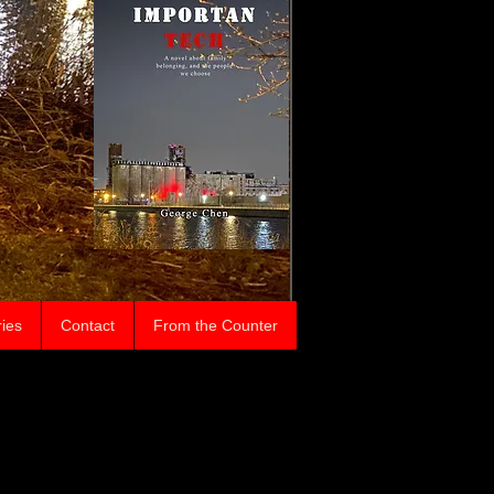
ries
Contact
From the Counter