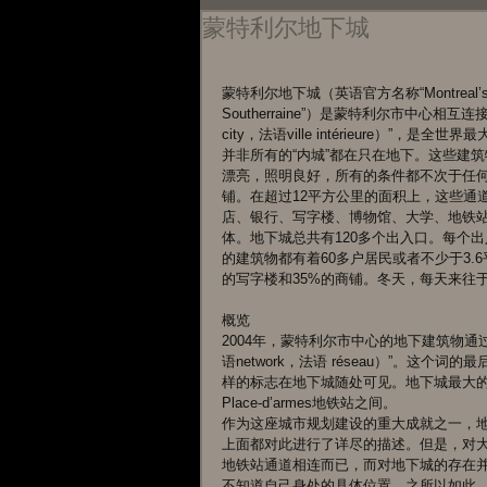
蒙特利尔地下城
蒙特利尔地下城（英语官方名称“Montreal’s Und
Southerraine”）是蒙特利尔市中心相
city，法语ville intérieure）”，是
并非所有的“内城”都在只在地下。这些建
漂亮，照明良好，所有的条件都不次于任
铺。在超过12平方公里的面积上，这些通
店、银行、写字楼、博物馆、大学、地铁
体。地下城总共有120多个出入口。每个
的建筑物都有着60多户居民或者不少于3.
的写字楼和35%的商铺。冬天，每天来往
概览 
2004年，蒙特利尔市中心的地下建筑物通过
语network，法语 réseau）”。这
样的标志在地下城随处可见。地下城最大的一段位于绿线P
Place-d’armes地铁站之间。 
作为这座城市规划建设的重大成就之一，
上面都对此进行了详尽的描述。但是，对
地铁站通道相连而已，而对地下城的存在
不知道自己身处的具体位置。之所以如此