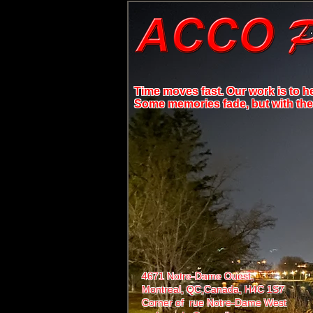
Time moves fast. Our work is to h
Some memories fade, but with the r
4671 Notre-Dame Ouest,
Montreal, QC,
Canada, H4C 1S7
Corner of rue Notre-Dame West