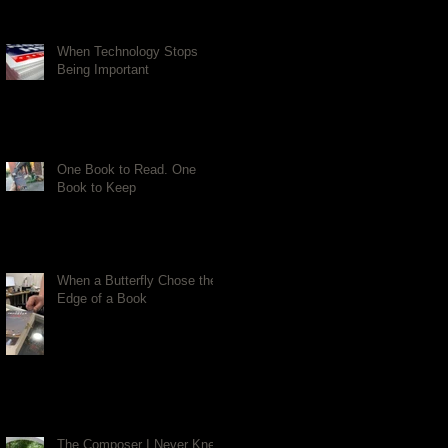
When Technology Stops
Being Important
One Book to Read. One
Book to Keep
When a Butterfly Chose the
Edge of a Book
The Composer I Never Knew