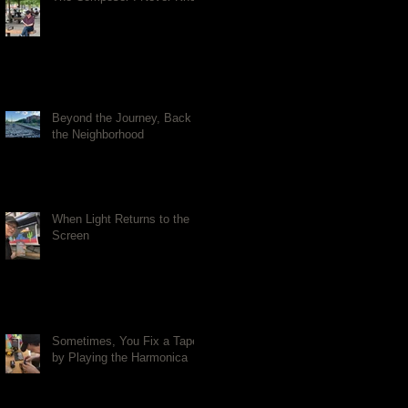
Beyond the Journey, Back to
the Neighborhood
When Light Returns to the
Screen
Sometimes, You Fix a Tape
by Playing the Harmonica