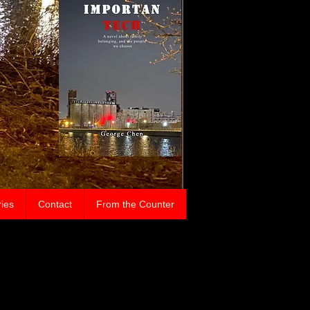
ries
Contact
From the Counter