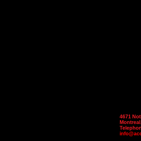
4671 No
Montreal
Telephon
info@ac