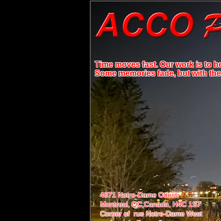
Time moves fast. Our work is to h
Some memories fade, but with the r
4671 Notre-Dame Ouest,
Montreal, QC,
Canada, H4C 1S7
Corner of rue Notre-Dame West