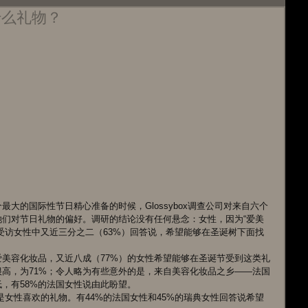
什么礼物？
大的国际性节日精心准备的时候，Glossybox调查公司对来自六个
们对节日礼物的偏好。调研的结论没有任何悬念：女性，因为“爱美
受访女性中又近三分之二（63%）回答说，希望能够在圣诞树下面找
美容化妆品，又近八成（77%）的女性希望能够在圣诞节受到这类礼
高，为71%；令人略为有些意外的是，来自美容化妆品之乡——法国
，有58%的法国女性说由此盼望。 
是女性喜欢的礼物。有44%的法国女性和45%的瑞典女性回答说希望