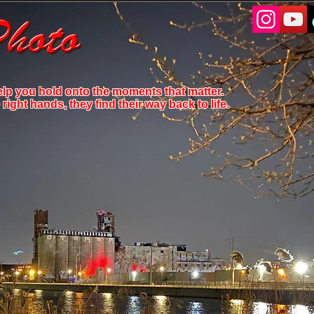
elp you hold onto the moments that matter.
ight hands, they find their way back to life.