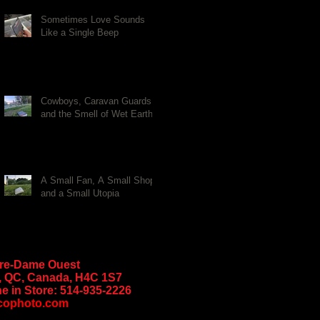
Sometimes Love Sounds
Like a Single Beep
Cowboys, Caravan Guards,
and the Smell of Wet Earth
A Small Fan, A Small Shop,
and a Small Utopia
tre-Dame Ouest
, QC, Canada, H4C 1S7
e in Store:
514-935-2226
cophoto.com