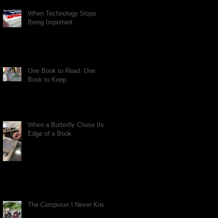
When Technology Stops
Being Important
One Book to Read. One
Book to Keep
When a Butterfly Chose the
Edge of a Book
The Composer I Never Knew