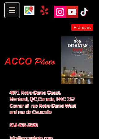
Français
4671 Notre-Dame Ouest,
Montreal, QC,
Canada, H4C 1S7
Corner of rue Notre-Dame West
and
rue de Courcelle
514-935-2226
info@accophoto.com