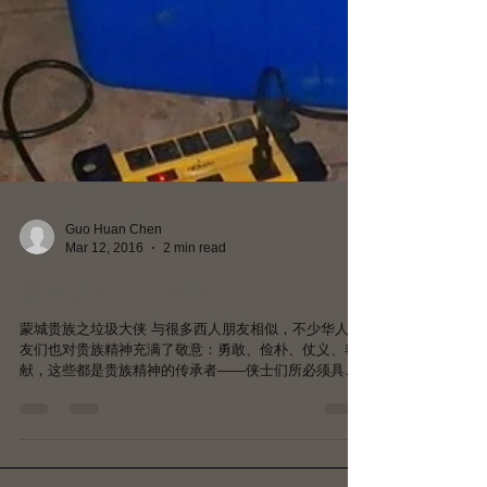
Guo Huan Chen
Mar 12, 2016
2 min read
蒙城贵族——绿侠
蒙城贵族之垃圾大侠 与很多西人朋友相似，不少华人朋
友们也对贵族精神充满了敬意：勇敢、俭朴、仗义、奉
献，这些都是贵族精神的传承者——侠士们所必须具备
的素质。 废话少说，单表蒙特利尔一位化名为来再递
（Raïs Zaidi）的侠士，他的传奇事迹的确值得大书特
书，且听我慢慢道来。...